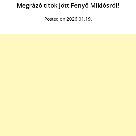
Megrázó titok jött Fenyő Miklósról!
Posted on 2026.01.19.