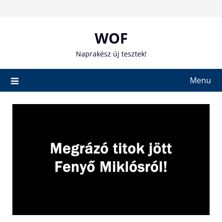
Skip
to
content
WOF
Naprakész új tesztek!
Menu