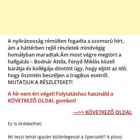
A nyilvánosság rémülten fogadta a szomorú hírt,
ám a háttérben rejlő részletek mindvégig
homályban maradtak.Ám most végre megtört a
hallgatás – Bodnár Attila, Fenyő Miklós közeli
barátja és kollégája döntött úgy, hogy eljött az idő,
hogy őszintén beszéljen a tragikus esetről.
MUTATJUK A RÉSZLETEKET!
A hír nem ért véget! Folytatáshoz használd a
KÖVETKEZŐ OLDAL gombot!
—>> KÖVETKEZŐ OLDAL
Ez is érdekelhet:
Mi teszi tehát igazán különlegessé a Specialét? A plusz