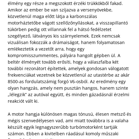
élmény egy része a megszokott érzéki trükkökből fakad.
Amikor az ember be van szíjazva a versenyövekbe,
közvetlenül maga előtt látja a karbon­szálas
motorháztetőbe vágott szellőzőnyílásokat, a visszapillantó
tükörben pedig ott villannak fel a hátsó fedélzetet
szegélyező, látványos kis szárnyelemek. Ezek nemcsak
vizuálisan fokozzák a drámaiságot, hanem folyamatosan
emlékeztetik a vezetőt arra, hogy egy
kompromisszummentes, pályára hangolt gépben ül. A
beltér élményét tovább erősíti, hogy a válaszfalba két
további rezonátort építettek, amelyek gondosan válogatott
frekvenciákat vezetnek be közvetlenül az utastérbe az akár
8500-as fordulatszámig forgó V6-osból. Az eredmény egy
olyan hangzás, amely nem pusztán hangos, hanem szinte
„lélegzik” az autóval együtt, és minden gázadásnál érzelmi
reakciót vált ki.
A motor hangja különösen magas tónusú, élesen metsző és
mégis szenvedélyesen vad, ami miatt továbbra is a valaha
készült egyik legnagyszerűbb turbómotorként tartják
számon. Ebben a kivitelben ráadásul komoly műszaki