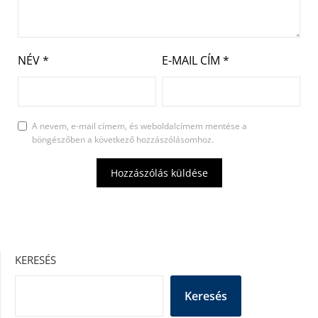
NÉV
*
E-MAIL CÍM
*
A nevem, e-mail címem, és weboldalcímem mentése a
böngészőben a következő hozzászólásomhoz.
KERESÉS
Keresés