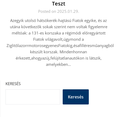
Teszt
Posted on 2025.01.29.
Azegyik utolsó hátsókerék-hajtású Fiatok egyike, és az
utána következők sokak szerint nem voltak figyelemre
méltóak: a 131-es korszaka a régimódi előregyártott
Fiatok világavolt,úgymond a
ZiglitőlazorrmotorosegyenesFiatokig,ésafilléresműanyagból
készült korszak. Mindenhonnan
érkezett,ahogyazúj,felújítatlanautókon is látszik,
amelyekben…
KERESÉS
Keresés