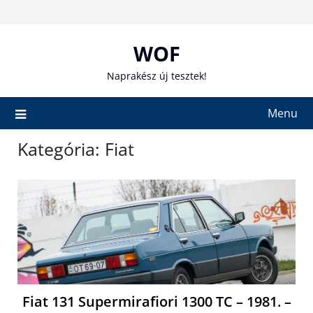
Skip
to
content
WOF
Naprakész új tesztek!
Menu
Kategória:
Fiat
Fiat 131 Supermirafiori 1300 TC – 1981. –