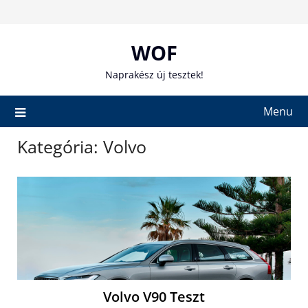
Skip
to
content
WOF
Naprakész új tesztek!
Menu
Kategória:
Volvo
Volvo V90 Teszt