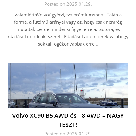
Posted on 2025.01.29.
ValamiértaVolvoúgyérzi,eza prémiumvonal. Talán a
forma, a futómű arányai vagy az, hogy csak nemrég
mutatták be, de mindenki figyel erre az autóra, és
ráadásul mindenki szereti. Ráadásul az emberek valahogy
sokkal fogékonyabbak erre…
Volvo XC90 B5 AWD és T8 AWD – NAGY
TESZT!
Posted on 2025.01.29.