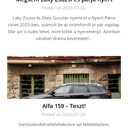
Posted on 2025.09.30.
Laky Zsuzsi és Dietz Gusztáv nyerte el a Nyerő Páros
címet 2025-ben, számolt be az örömhírről jó pár napilap.
Már azt is tudni lehet, mire költik a nyereményt. Azonban
váratlan dráma keveredett!…
Alfa 159 – Teszt!
Posted on 2025.01.29.
VanGodenAdízeltőleltekintve azt feltételeztem,