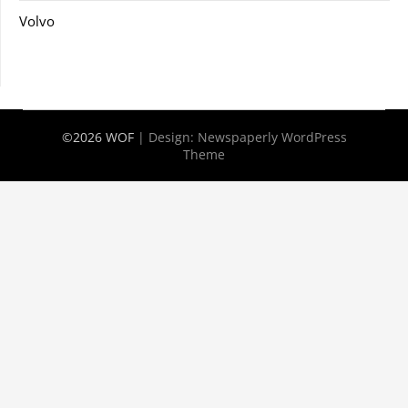
Volvo
©2026 WOF
| Design:
Newspaperly WordPress
Theme