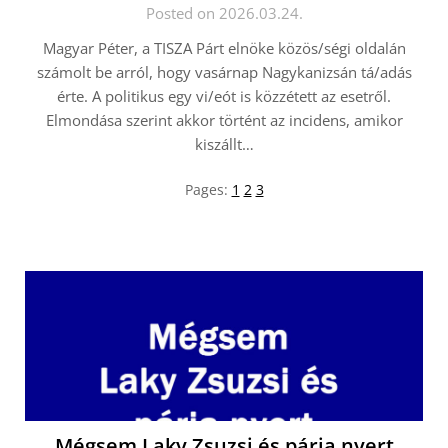
Posted on 2026.03.24.
Magyar Péter, a TISZA Párt elnöke közös/ségi oldalán
számolt be arról, hogy vasárnap Nagykanizsán tá/adás
érte. A politikus egy vi/eót is közzétett az esetről.
Elmondása szerint akkor történt az incidens, amikor
kiszállt…
Pages:
1
2
3
Mégsem Laky Zsuzsi és párja nyert