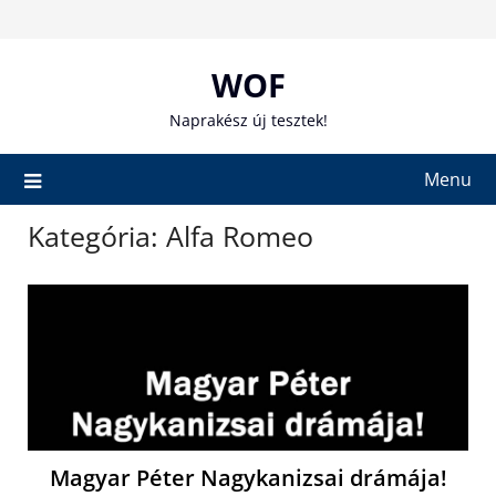
Skip
to
content
WOF
Naprakész új tesztek!
Menu
Kategória:
Alfa Romeo
Magyar Péter Nagykanizsai drámája!