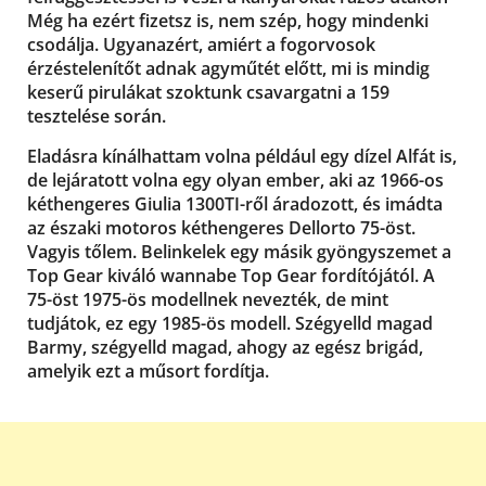
Még ha ezért fizetsz is, nem szép, hogy mindenki
csodálja. Ugyanazért, amiért a fogorvosok
érzéstelenítőt adnak agyműtét előtt, mi is mindig
keserű pirulákat szoktunk csavargatni a 159
tesztelése során.
Eladásra kínálhattam volna például egy dízel Alfát is,
de lejáratott volna egy olyan ember, aki az 1966-os
kéthengeres Giulia 1300TI-ről áradozott, és imádta
az északi motoros kéthengeres Dellorto 75-öst.
Vagyis tőlem. Belinkelek egy másik gyöngyszemet a
Top Gear kiváló wannabe Top Gear fordítójától. A
75-öst 1975-ös modellnek nevezték, de mint
tudjátok, ez egy 1985-ös modell. Szégyelld magad
Barmy, szégyelld magad, ahogy az egész brigád,
amelyik ezt a műsort fordítja.