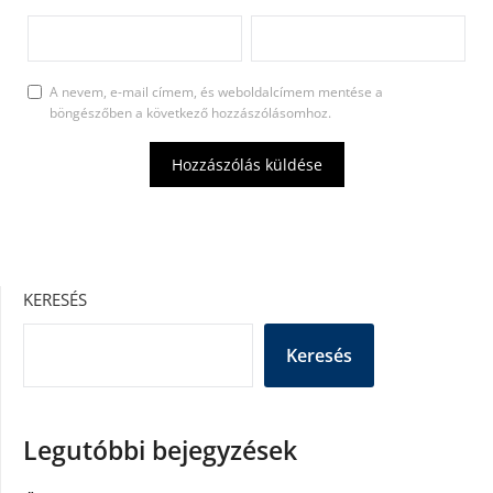
A nevem, e-mail címem, és weboldalcímem mentése a
böngészőben a következő hozzászólásomhoz.
KERESÉS
Keresés
Legutóbbi bejegyzések