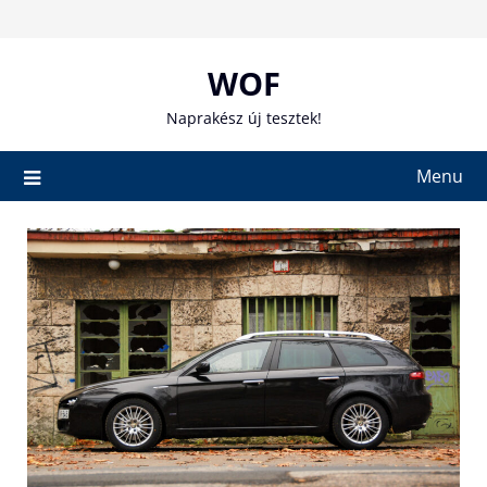
Skip
to
content
WOF
Naprakész új tesztek!
Menu