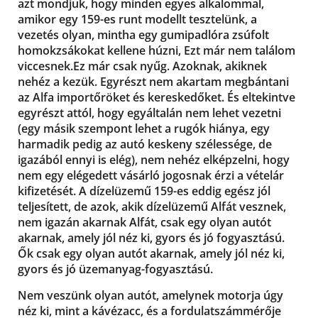
azt mondjuk, hogy minden egyes alkalommal,
amikor egy 159-es runt modellt tesztelünk, a
vezetés olyan, mintha egy gumipadlóra zsúfolt
homokzsákokat kellene húzni, Ezt már nem találom
viccesnek
.
Ez már csak nyűg. Azoknak, akiknek
nehéz a kezük. Egyrészt nem akartam megbántani
az Alfa importőröket és kereskedőket. És eltekintve
egyrészt attól, hogy egyáltalán nem lehet vezetni
(egy másik szempont lehet a rugók hiánya, egy
harmadik pedig az autó keskeny szélessége, de
igazából ennyi is elég), nem nehéz elképzelni, hogy
nem egy elégedett vásárló jogosnak érzi a vételár
kifizetését. A dízelüzemű 159-es eddig egész jól
teljesített, de azok, akik dízelüzemű Alfát vesznek,
nem igazán akarnak Alfát, csak egy olyan autót
akarnak, amely jól néz ki, gyors és jó fogyasztású.
Ők csak egy olyan autót akarnak, amely jól néz ki,
gyors és jó üzemanyag-fogyasztású.
Nem veszünk olyan autót, amelynek motorja úgy
néz ki, mint a kávézacc, és a fordulatszámmérője