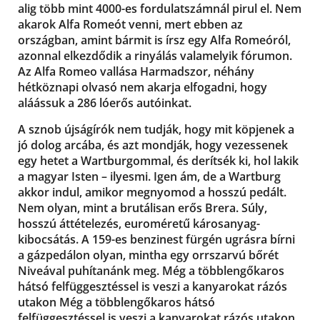
alig több mint 4000-es fordulatszámnál pirul el. Nem
akarok Alfa Romeót venni, mert ebben az
országban, amint bármit is írsz egy Alfa Romeóról,
azonnal elkezdődik a rinyálás valamelyik fórumon.
Az Alfa Romeo vallása Harmadszor, néhány
hétköznapi olvasó nem akarja elfogadni, hogy
aláássuk a 286 lóerős autóinkat.
A sznob újságírók nem tudják, hogy mit köpjenek a
jó dolog arcába, és azt mondják, hogy vezessenek
egy hetet a Wartburgommal, és derítsék ki, hol lakik
a magyar Isten – ilyesmi. Igen ám, de a Wartburg
akkor indul, amikor megnyomod a hosszú pedált.
Nem olyan, mint a brutálisan erős Brera. Súly,
hosszú áttételezés, euroméretű károsanyag-
kibocsátás. A 159-es benzinest fürgén ugrásra bírni
a gázpedálon olyan, mintha egy orrszarvú bőrét
Niveával puhítanánk meg. Még a többlengőkaros
hátsó felfüggesztéssel is veszi a kanyarokat rázós
utakon Még a többlengőkaros hátsó
felfüggesztéssel is veszi a kanyarokat rázós utakon