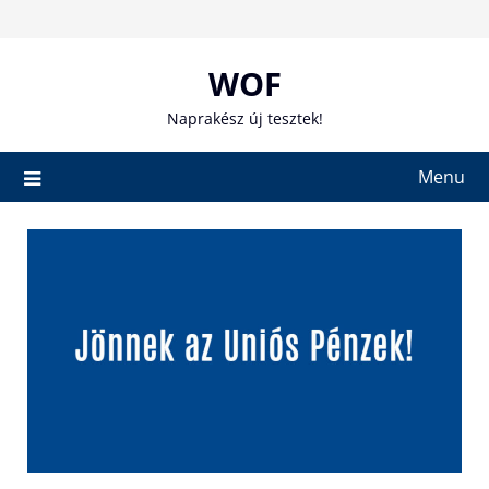
Skip
to
content
WOF
Naprakész új tesztek!
Menu