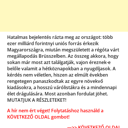
Hatalmas bejelentés rázta meg az országot: több
ezer milliárd forintnyi uniós forrás érkezik
Magyarországra, miután megszületett a régóta várt
megállapodás Brüsszelben. Az összeg akkora, hogy
sokan már most azt találgatják, vajon éreznek-e
belőle valamit a hétköznapokban a nyugdíjasok. A
kérdés nem véletlen, hiszen az elmúlt években
rengetegen panaszkodtak az egyre növekvő
kiadásokra, a hosszú várólistákra és a mindennapi
élet drágulására. Most azonban fordulat jöhet.
MUTATJUK A RÉSZLETEKET!
A hír nem ért véget! Folytatáshoz használd a
KÖVETKEZŐ OLDAL gombot!
—>> KÖVETKEZŐ OLDAL