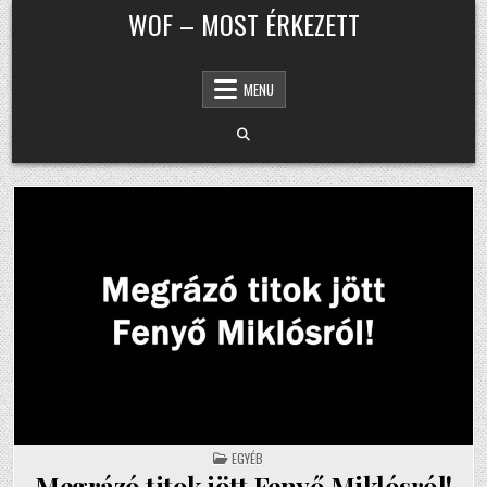
Skip to content
WOF – MOST ÉRKEZETT
MENU
POSTED IN
EGYÉB
Megrázó titok jött Fenyő Miklósról!