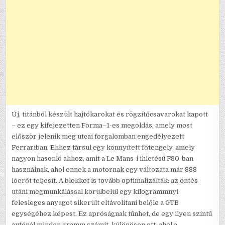
Új, titánból készült hajtókarokat és rögzítőcsavarokat kapott
– ez egy kifejezetten Forma–1-es megoldás, amely most
először jelenik meg utcai forgalomban engedélyezett
Ferrariban. Ehhez társul egy könnyített főtengely, amely
nagyon hasonló ahhoz, amit a Le Mans-i ihletésű F80-ban
használnak, ahol ennek a motornak egy változata már 888
lóerőt teljesít. A blokkot is tovább optimalizálták: az öntés
utáni megmunkálással körülbelül egy kilogrammnyi
felesleges anyagot sikerült eltávolítani belőle a GTB
egységéhez képest. Ez apróságnak tűnhet, de egy ilyen szintű
autónál minden gramm számít, különösen ott, ahol a