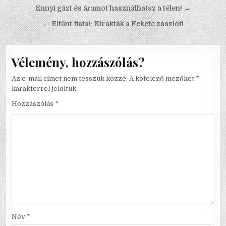
Bejegyzés navigáció
Ennyi gázt és áramot használhatsz a télen! →
← Eltűnt fiatal: Kirakták a Fekete zászlót!
Vélemény, hozzászólás?
Az e-mail címet nem tesszük közzé.
A kötelező mezőket
*
karakterrel jelöltük
Hozzászólás
*
Név
*