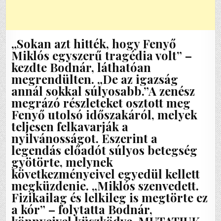
„Sokan azt hitték, hogy Fenyő
Miklós egyszerű tragédia volt” –
kezdte Bodnár, láthatóan
megrendülten. „De az igazság
annál sokkal súlyosabb.”A zenész
megrázó részleteket osztott meg
Fenyő utolsó időszakáról, melyek
teljesen felkavarják a
nyilvánosságot. Eszerint a
legendás előadót súlyos betegség
gyötörte, melynek
következményeivel egyedül kellett
megküzdenie. „Miklós szenvedett.
Fizikailag és lelkileg is megtörte ez
a kór” – folytatta Bodnár,
könnyeivel küszködve. MUTATJUK