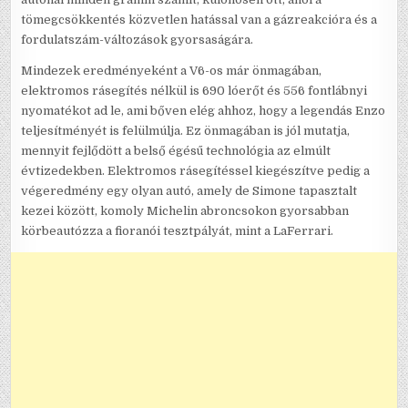
tömegcsökkentés közvetlen hatással van a gázreakcióra és a
fordulatszám-változások gyorsaságára.
Mindezek eredményeként a V6-os már önmagában,
elektromos rásegítés nélkül is 690 lóerőt és 556 fontlábnyi
nyomatékot ad le, ami bőven elég ahhoz, hogy a legendás Enzo
teljesítményét is felülmúlja. Ez önmagában is jól mutatja,
mennyit fejlődött a belső égésű technológia az elmúlt
évtizedekben. Elektromos rásegítéssel kiegészítve pedig a
végeredmény egy olyan autó, amely de Simone tapasztalt
kezei között, komoly Michelin abroncsokon gyorsabban
körbeautózza a fioranói tesztpályát, mint a LaFerrari.