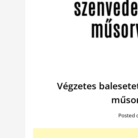
Végzetes balesete
műsor
Posted 