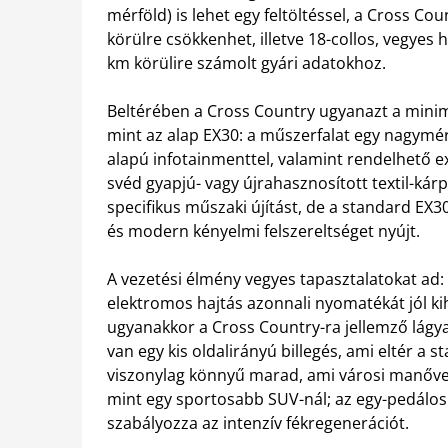
mérföld) is lehet egy feltöltéssel, a Cross 
körülre csökkenhet, illetve 18-collos, vegye
km körülire számolt gyári adatokhoz.
Beltérében a Cross Country ugyanazt a minima
mint az alap EX30: a műszerfalat egy nagymér
alapú infotainmenttel, valamint rendelhető e
svéd gyapjú- vagy újrahasznosított textil-kár
specifikus műszaki újítást, de a standard EX3
és modern kényelmi felszereltséget nyújt.
A vezetési élmény vegyes tapasztalatokat ad:
elektromos hajtás azonnali nyomatékát jól kih
ugyanakkor a Cross Country-ra jellemző lág
van egy kis oldalirányú billegés, ami eltér 
viszonylag könnyű marad, ami városi manőver
mint egy sportosabb SUV-nál; az egy-pedálo
szabályozza az intenzív fékregenerációt.