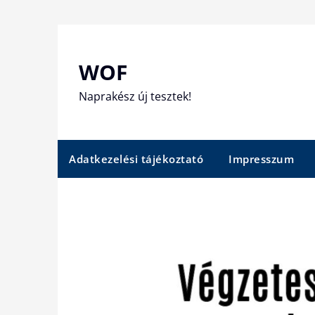
Skip
to
content
WOF
Naprakész új tesztek!
Adatkezelési tájékoztató
Impresszum