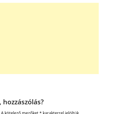
 hozzászólás?
.
A kötelező mezőket
*
karakterrel jelöltük