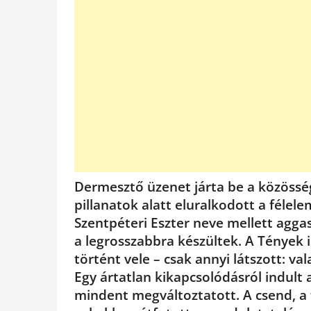
Dermesztő üzenet járta be a közössé
pillanatok alatt eluralkodott a félele
Szentpéteri Eszter neve mellett agga
a legrosszabbra készültek. A Tények i
történt vele – csak annyi látszott: v
Egy ártatlan kikapcsolódásról indult 
mindent megváltoztatott. A csend, a 