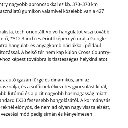
Country nagyobb abroncsokkal ez kb. 370–370 km
s használatú gumikon valamivel közelebb van a 427
lista, tech-orientált Volvo-hangulatot viszi tovább,
etű, **12,3-inch-es érintőképernyő uralja Google-
xtra hangulat- és anyagkombinációkkal, például
pitozással. A belső tér nem kap külön Cross Country-
0-hoz képest továbbra is tisztességes helykínálatot
 az autó igazán fürge és dinamikus, ami az
asználja, és a sofőrnek élvezetes gyorsulást kínál,
yabb futómű és a picit nagyobb hasmagasság miatt
a standard EX30 feszesebb hangolásától. A kormányzás
eknél előnyös, de nem ad olyan nagy visszajelzést,
s vezetési mód pedig simán és kényelmesen