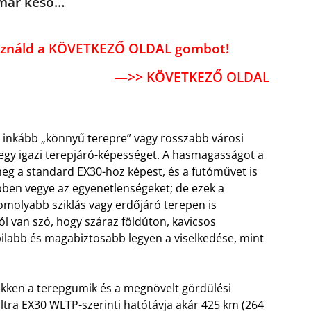
 már késő…
használd a KÖVETKEZŐ OLDAL gombot!
—>> KÖVETKEZŐ OLDAL
g inkább „könnyű terepre” vagy rosszabb városi
g egy igazi terepjáró-képességet. A hasmagasságot a
eg a standard EX30-hoz képest, és a futóművet is
bben vegye az egyenetlenségeket; de ezek a
omolyabb sziklás vagy erdőjáró terepen is
ól van szó, hogy száraz földúton, kavicsos
bilabb és magabiztosabb legyen a viselkedése, mint
ökken a terepgumik és a megnövelt gördülési
Ultra EX30 WLTP-szerinti hatótávja akár 425 km (264