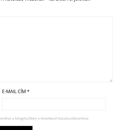
E-MAIL CÍM
*
entése a böngészőben a következő hozzászólásomhoz.