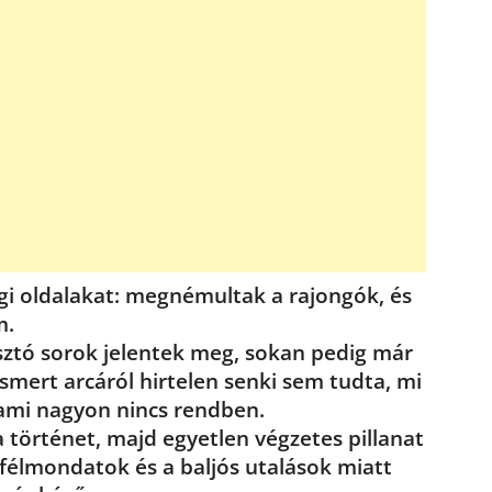
gi oldalakat: megnémultak a rajongók, és
m.
sztó sorok jelentek meg, sokan pedig már
smert arcáról hirtelen senki sem tudta, mi
alami nagyon nincs rendben.
a történet, majd egyetlen végzetes pillanat
félmondatok és a baljós utalások miatt