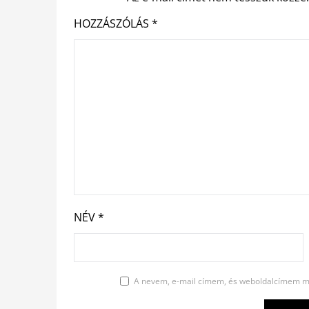
HOZZÁSZÓLÁS
*
NÉV
*
A nevem, e-mail címem, és weboldalcímem m