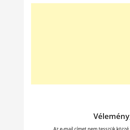
Vélemény,
Az e-mail címet nem tesszük közzé