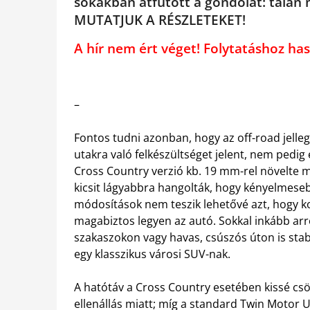
sokakban átfutott a gondolat: talán
MUTATJUK A RÉSZLETEKET!
A hír nem ért véget! Folytatáshoz 
–
Fontos tudni azonban, hogy az off-road jelle
utakra való felkészültséget jelent, nem pedi
Cross Country verzió kb. 19 mm-rel növelte m
kicsit lágyabbra hangolták, hogy kényelmese
módosítások nem teszik lehetővé azt, hogy k
magabiztos legyen az autó. Sokkal inkább arr
szakaszokon vagy havas, csúszós úton is sta
egy klasszikus városi SUV-nak.
A hatótáv a Cross Country esetében kissé cs
ellenállás miatt; míg a standard Twin Motor 