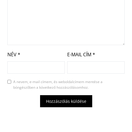
NÉV
*
E-MAIL CÍM
*
A nevem, e-mail címem, és weboldalcímem mentése a
böngészőben a következő hozzászólásomhoz.