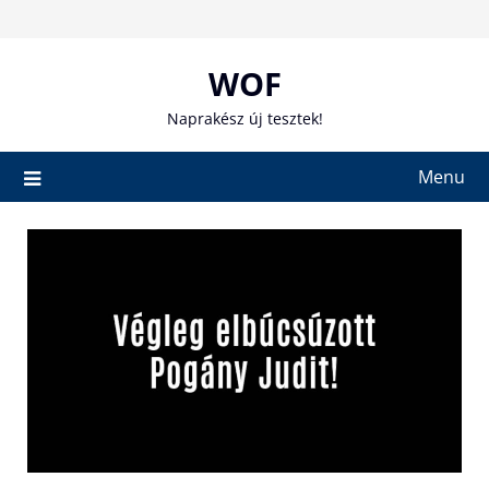
Skip
to
content
WOF
Naprakész új tesztek!
Menu