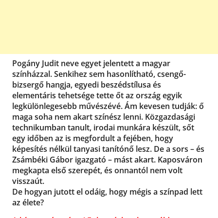
Pogány Judit neve egyet jelentett a magyar
színházzal. Senkihez sem hasonlítható, csengő-
bizsergő hangja, egyedi beszédstílusa és
elementáris tehetsége tette őt az ország egyik
legkülönlegesebb művészévé. Ám kevesen tudják: ő
maga soha nem akart színész lenni. Közgazdasági
technikumban tanult, irodai munkára készült, sőt
egy időben az is megfordult a fejében, hogy
képesítés nélkül tanyasi tanítónő lesz. De a sors – és
Zsámbéki Gábor igazgató – mást akart. Kaposváron
megkapta első szerepét, és onnantól nem volt
visszaút.
De hogyan jutott el odáig, hogy mégis a színpad lett
az élete?