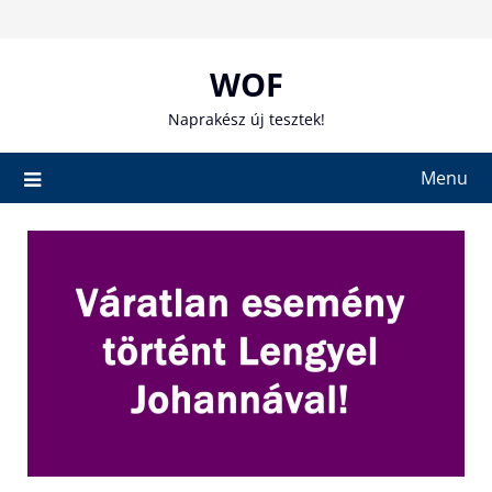
Skip
to
content
WOF
Naprakész új tesztek!
Menu