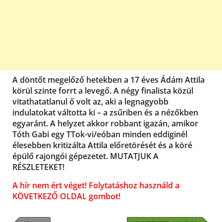
A döntőt megelőző hetekben a 17 éves Ádám Attila
körül szinte forrt a levegő. A négy finalista közül
vitathatatlanul ő volt az, aki a legnagyobb
indulatokat váltotta ki – a zsűriben és a nézőkben
egyaránt. A helyzet akkor robbant igazán, amikor
Tóth Gabi egy TTok-vi/eóban minden eddiginél
élesebben kritizálta Attila előretörését és a köré
épülő rajongói gépezetet. MUTATJUK A
RÉSZLETEKET!
A hír nem ért véget! Folytatáshoz használd a
KÖVETKEZŐ OLDAL gombot!