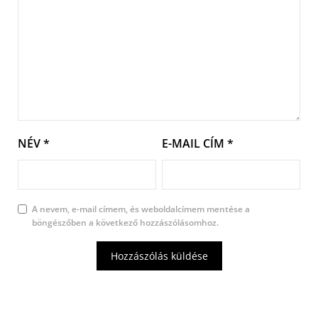
NÉV
*
E-MAIL CÍM
*
A nevem, e-mail címem, és weboldalcímem mentése a
böngészőben a következő hozzászólásomhoz.