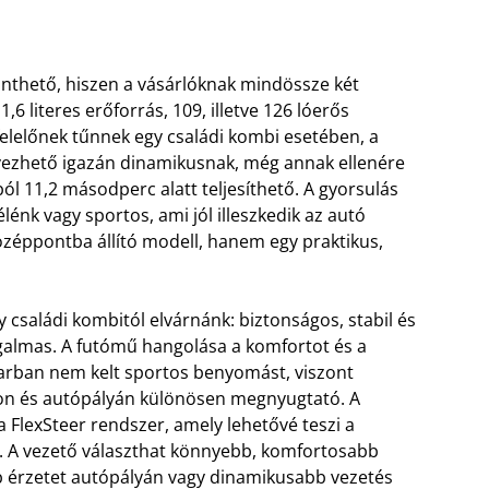
inthető, hiszen a vásárlóknak mindössze két
,6 literes erőforrás, 109, illetve 126 lóerős
elelőnek tűnnek egy családi kombi esetében, a
vezhető igazán dinamikusnak, még annak ellenére
l 11,2 másodperc alatt teljesíthető. A gyorsulás
énk vagy sportos, ami jól illeszkedik az autó
özéppontba állító modell, hanem egy praktikus,
családi kombitól elvárnánk: biztonságos, stabil és
almas. A futómű hangolása a komfortot és a
yarban nem kelt sportos benyomást, viszont
on és autópályán különösen megnyugtató. A
FlexSteer rendszer, amely lehetővé teszi a
 A vezető választhat könnyebb, komfortosabb
ebb érzetet autópályán vagy dinamikusabb vezetés