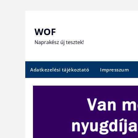
Skip
to
content
WOF
Naprakész új tesztek!
Adatkezelési tájékoztató
Impresszum