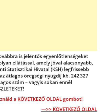
vábbra is jelentős egyenlőtlenségeket
olyan ellátással, amely jóval alacsonyabb,
i Statisztikai Hivatal (KSH) legfrissebb
 az átlagos öregségi nyugdíj kb. 242 327
tlagos szám – vagyis sokan ennél
SZLETEKET!
használd a KÖVETKEZŐ OLDAL gombot!
—>> KÖVETKEZŐ OLDAL