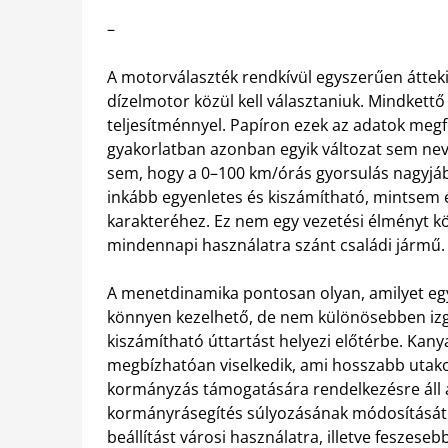
–
A motorválaszték rendkívül egyszerűen áttek
dízelmotor közül kell választaniuk. Mindkettő 1
teljesítménnyel. Papíron ezek az adatok megf
gyakorlatban azonban egyik változat sem ne
sem, hogy a 0–100 km/órás gyorsulás nagyjábó
inkább egyenletes és kiszámítható, mintsem él
karakteréhez. Ez nem egy vezetési élményt k
mindennapi használatra szánt családi jármű.
A menetdinamika pontosan olyan, amilyet egy 
könnyen kezelhető, de nem különösebben izg
kiszámítható úttartást helyezi előtérbe. Kan
megbízhatóan viselkedik, ami hosszabb utak
kormányzás támogatására rendelkezésre áll a 
kormányrásegítés súlyozásának módosítását.
beállítást városi használatra, illetve feszes