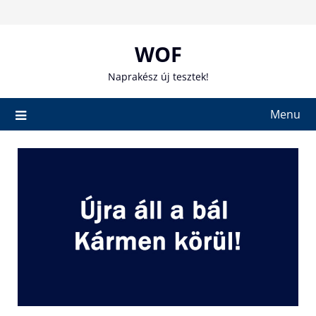
Skip
to
content
WOF
Naprakész új tesztek!
Menu