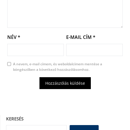
NÉV
*
E-MAIL CÍM
*
A nevem, e-mail címem, és weboldalcímem mentése a
böngészőben a következő hozzászólásomhoz.
KERESÉS