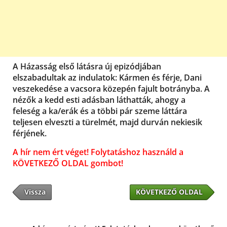
A Házasság első látásra új epizódjában
elszabadultak az indulatok: Kármen és férje, Dani
veszekedése a vacsora közepén fajult botrányba. A
nézők a kedd esti adásban láthatták, ahogy a
feleség a ka/erák és a többi pár szeme láttára
teljesen elveszti a türelmét, majd durván nekiesik
férjének.
A hír nem ért véget! Folytatáshoz használd a
KÖVETKEZŐ OLDAL gombot!
Vissza
KÖVETKEZŐ OLDAL