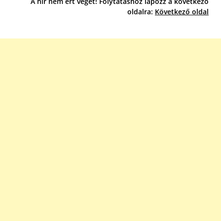
A hír nem ért véget! Folytatáshoz lapozz a következő
oldalra:
Következő oldal