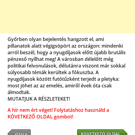
Győrben olyan bejelentés hangzott el, ami
pillanatok alatt végigsöpört az országon: mindenki
arról beszél, hogy a nyugdíjasok előtt újabb brutális
pénzeső nyílhat meg! A városban délelőtt még
politikai felvonulások, délutánra viszont már sokkal
súlyosabb témák kerültek a fókuszba. A
nyugdíjasok között futótűzként terjedt a pletyka:
most jöhet az az emelés, amiről évek óta csak
álmodtak.
MUTATJUK A RÉSZLETEKET!
A hír nem ért véget! Folytatáshoz használd a
KÖVETKEZŐ OLDAL gombot!
Vissza
KÖVETKEZŐ OLDAL