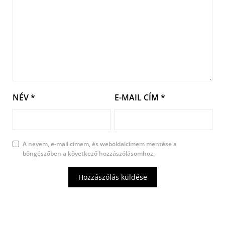
NÉV
*
E-MAIL CÍM
*
A nevem, e-mail címem, és weboldalcímem mentése a
böngészőben a következő hozzászólásomhoz.