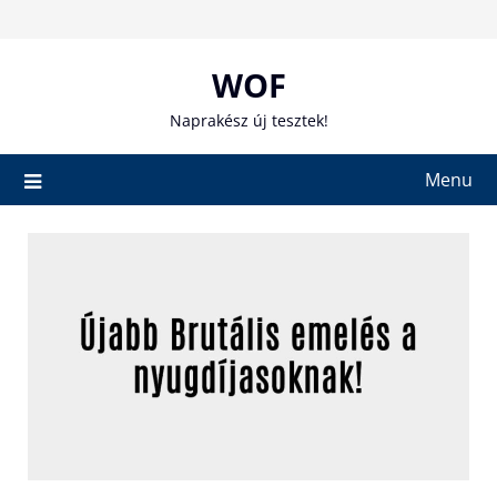
Skip
to
content
WOF
Naprakész új tesztek!
Menu