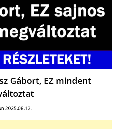
usz Gábort, EZ mindent
áltoztat
on 2025.08.12.