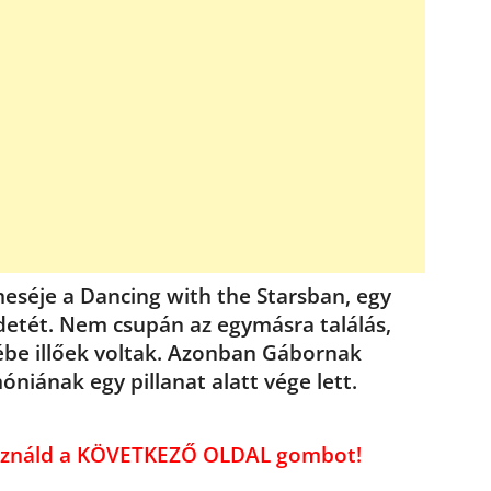
séje a Dancing with the Starsban, egy
detét. Nem csupán az egymásra találás,
be illőek voltak. Azonban Gábornak
iának egy pillanat alatt vége lett.
használd a KÖVETKEZŐ OLDAL gombot!