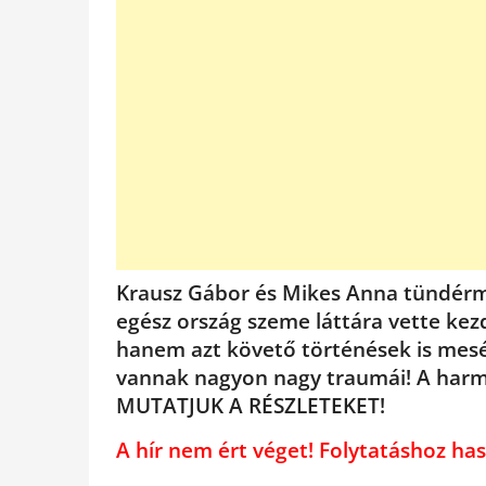
Krausz Gábor és Mikes Anna tündérme
egész ország szeme láttára vette kez
hanem azt követő történések is mesé
vannak nagyon nagy traumái! A harmón
MUTATJUK A RÉSZLETEKET!
A hír nem ért véget! Folytatáshoz 