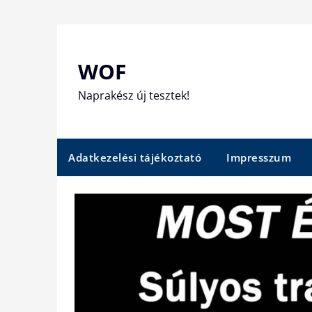
Skip
to
content
WOF
Naprakész új tesztek!
Adatkezelési tájékoztató
Impresszum