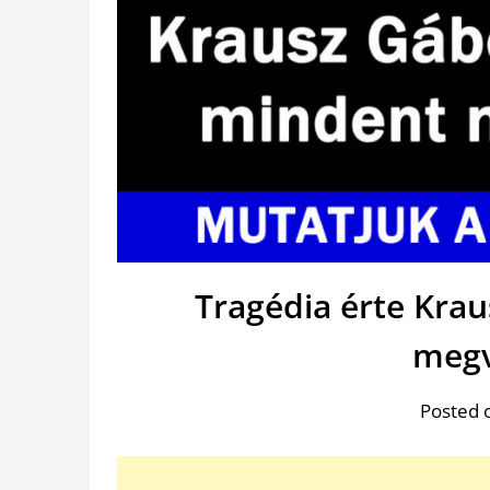
Tragédia érte Kra
megv
Posted 