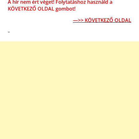
A hír nem ért véget! Folytatáshoz használd a
KÖVETKEZŐ OLDAL gombot!
—>> KÖVETKEZŐ OLDAL
–