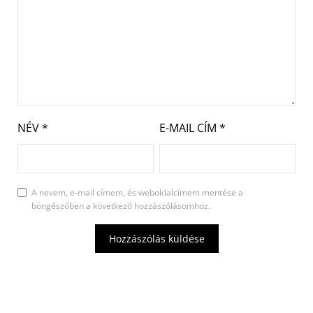
NÉV
*
E-MAIL CÍM
*
A nevem, e-mail címem, és weboldalcímem mentése a
böngészőben a következő hozzászólásomhoz.