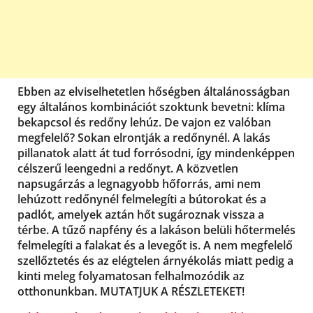
Ebben az elviselhetetlen hőségben általánosságban
egy általános kombinációt szoktunk bevetni: klíma
bekapcsol és redőny lehúz. De vajon ez valóban
megfelelő? Sokan elrontják a redőnynél. A lakás
pillanatok alatt át tud forrósodni, így mindenképpen
célszerű leengedni a redőnyt. A közvetlen
napsugárzás a legnagyobb hőforrás, ami nem
lehúzott redőnynél felmelegíti a bútorokat és a
padlót, amelyek aztán hőt sugároznak vissza a
térbe. A tűző napfény és a lakáson belüli hőtermelés
felmelegíti a falakat és a levegőt is. A nem megfelelő
szellőztetés és az elégtelen árnyékolás miatt pedig a
kinti meleg folyamatosan felhalmozódik az
otthonunkban. MUTATJUK A RÉSZLETEKET!