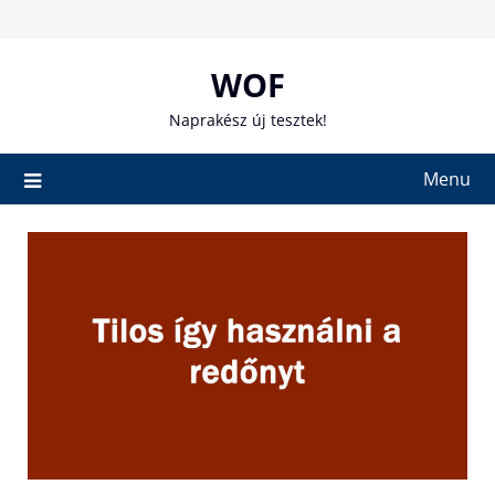
Skip
to
content
WOF
Naprakész új tesztek!
Menu