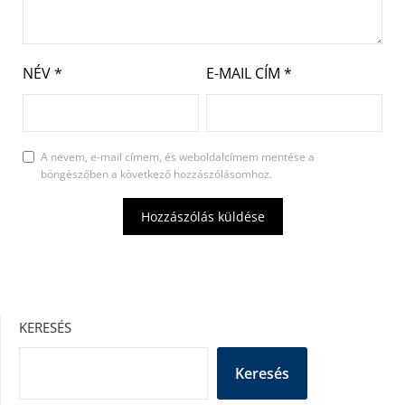
NÉV
*
E-MAIL CÍM
*
A nevem, e-mail címem, és weboldalcímem mentése a
böngészőben a következő hozzászólásomhoz.
KERESÉS
Keresés