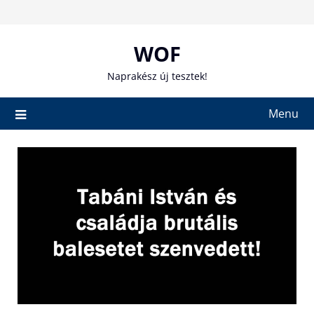
Skip
to
content
WOF
Naprakész új tesztek!
Menu