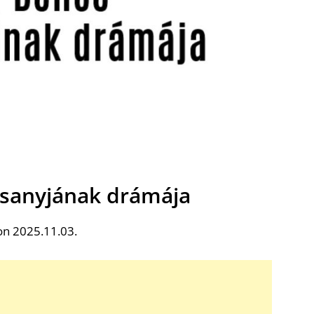
esanyjának drámája
on 2025.11.03.