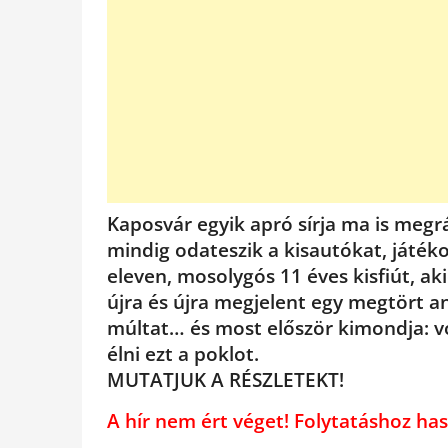
Kaposvár egyik apró sírja ma is megr
mindig odateszik a kisautókat, játéko
eleven, mosolygós 11 éves kisfiút, aki
újra és újra megjelent egy megtört a
múltat… és most először kimondja: v
élni ezt a poklot.
MUTATJUK A RÉSZLETEKT!
A hír nem ért véget! Folytatáshoz 