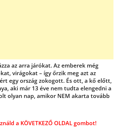
ázza az arra járókat. Az emberek még
kat, virágokat – így őrzik meg azt az
ért egy ország zokogott. És ott, a kő előtt,
nya, aki már 13 éve nem tudta elengedni a
olt olyan nap, amikor NEM akarta tovább
használd a KÖVETKEZŐ OLDAL gombot!