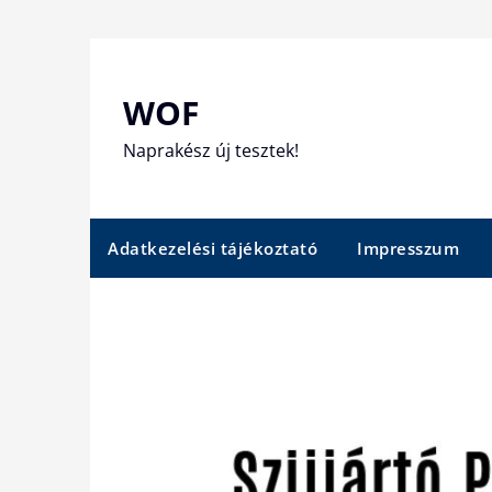
Skip
to
content
WOF
Naprakész új tesztek!
Adatkezelési tájékoztató
Impresszum