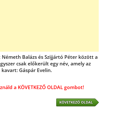
 Németh Balázs és Szijjártó Péter között a
yszer csak előkerült egy név, amely az
kavart: Gáspár Evelin.
használd a KÖVETKEZŐ OLDAL gombot!
KÖVETKEZŐ OLDAL