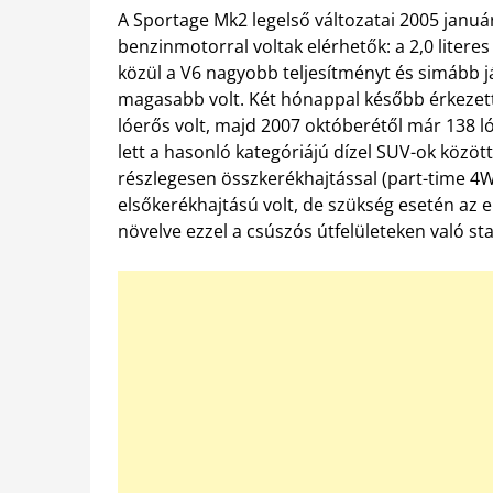
A Sportage Mk2 legelső változatai 2005 január
benzinmotorral voltak elérhetők: a 2,0 literes
közül a V6 nagyobb teljesítményt és simább já
magasabb volt. Két hónappal később érkezett a
lóerős volt, majd 2007 októberétől már 138 l
lett a hasonló kategóriájú dízel SUV-ok közöt
részlegesen összkerékhajtással (part-time 4W
elsőkerékhajtású volt, de szükség esetén az e
növelve ezzel a csúszós útfelületeken való sta