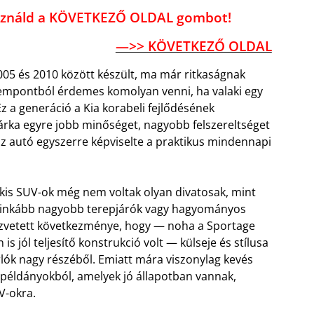
használd a KÖVETKEZŐ OLDAL gombot!
—>> KÖVETKEZŐ OLDAL
005 és 2010 között készült, ma már ritkaságnak
zempontból érdemes komolyan venni, ha valaki egy
z a generáció a Kia korabeli fejlődésének
árka egyre jobb minőséget, nagyobb felszereltséget
y az autó egyszerre képviselte a praktikus mindennapi
 kis SUV-ok még nem voltak olyan divatosak, mint
l inkább nagyobb terepjárók vagy hagyományos
közvetett következménye, hogy — noha a Sportage
 jól teljesítő konstrukció volt — külseje és stílusa
rlók nagy részéből. Emiatt mára viszonylag kevés
 példányokból, amelyek jó állapotban vannak,
V-okra.