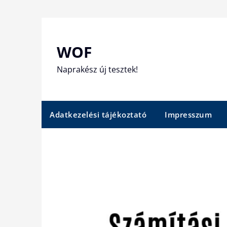
Skip
to
content
WOF
Naprakész új tesztek!
Adatkezelési tájékoztató
Impresszum