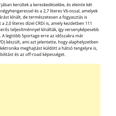
jában kerültek a kereskedésekbe, és eleinte két
 négyhengeressel és a 2,7 literes V6-ossal, amelyek
rást kínált, de természetesen a fogyasztás is
 2,0 literes dízel CRDi is, amely kezdetben 111
óerős teljesítménnyel kínálták, így versenyképesebb
t. A legtöbb Sportage erre az időszakra már
D) készült, ami azt jelentette, hogy alaphelyzetben
lektronika meghajtást küldött a hátsó tengelyre is,
bilitást és az off-road képességet.