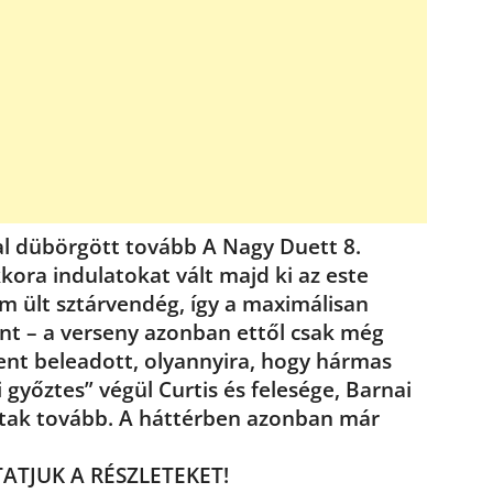
al dübörgött tovább A Nagy Duett 8.
kora indulatokat vált majd ki az este
m ült sztárvendég, így a maximálisan
nt – a verseny azonban ettől csak még
dent beleadott, olyannyira, hogy hármas
i győztes” végül Curtis és felesége, Barnai
oztak tovább. A háttérben azonban már
TATJUK A RÉSZLETEKET!