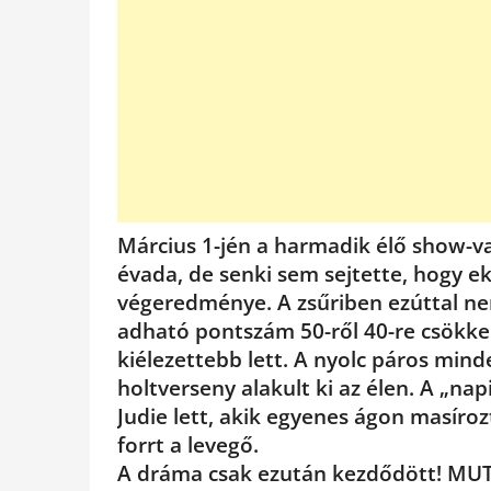
Március 1-jén a harmadik élő show-v
évada, de senki sem sejtette, hogy ek
végeredménye. A zsűriben ezúttal ne
adható pontszám 50-ről 40-re csökke
kiélezettebb lett. A nyolc páros min
holtverseny alakult ki az élen. A „nap
Judie lett, akik egyenes ágon masír
forrt a levegő.
A dráma csak ezután kezdődött! MU