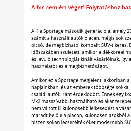
A hír nem ért véget! Folytatáshoz 
A Kia Sportage második generációja, amely 2
számít a használt autók piacán, mégis sok s
olcsó, de megbízható, kompakt SUV-t keres. E
időszakában született, amikor a dél-koreai m
és javuló technológiát kínált vásárlóinak, íg
használatot és a megbízhatóságot.
Amikor ez a Sportage megjelent, akkoriban a
napjainkban, és az emberek többsége sokka
családi autók iránt érdeklődött. Ennek egy 
Mk2 masszívabb, használható és akár terepen is
nem váltott ki különösebb lelkesedést a vásá
maradt belőle a piacon, különösen azokból a
hiszen sokan lecserélték őket modernebb SU