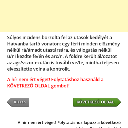
Súlyos incidens borzolta fel az utasok kedélyét a
Hatvanba tartó vonaton: egy férfi minden előzmény
nélkül rá/ámadt utastársára, és válogatás nélkül
ü/ni kezdte fe/én és arc/n. A földre került ál/ozatot
az agr/sszor ezután is tovább ve/te, mintha teljesen
elveszítette volna a kontrollt.
A hír nem ért véget! Folytatáshoz használd a
KÖVETKEZŐ OLDAL gombot!
Vissza
KÖVETKEZŐ OLDAL
A hír nem ért véget! Folytatáshoz lapozz a következő