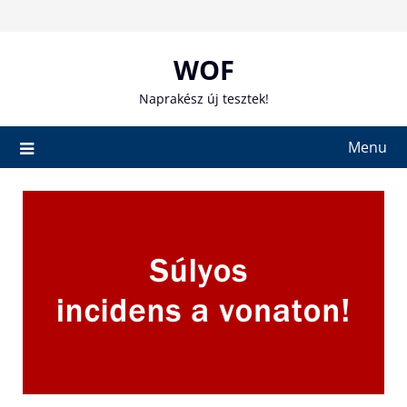
Skip
to
content
WOF
Naprakész új tesztek!
Menu