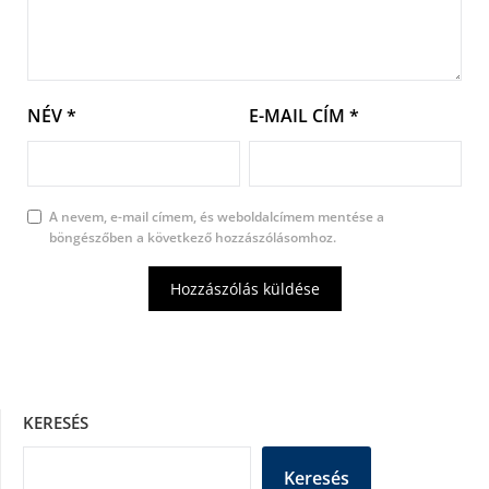
NÉV
*
E-MAIL CÍM
*
A nevem, e-mail címem, és weboldalcímem mentése a
böngészőben a következő hozzászólásomhoz.
KERESÉS
Keresés