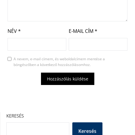
NÉV
*
E-MAIL CÍM
*
A nevem, e-mail címem, és weboldalcímem mentése a
böngészőben a következő hozzászólásomhoz.
KERESÉS
Keresés