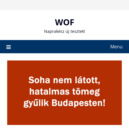
Skip
to
content
WOF
Naprakész új tesztek!
Menu