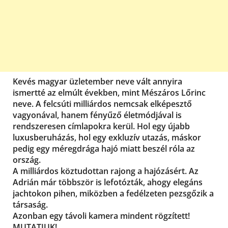
Kevés magyar üzletember neve vált annyira
ismertté az elmúlt években, mint Mészáros Lőrinc
neve. A felcsúti milliárdos nemcsak elképesztő
vagyonával, hanem fényűző életmódjával is
rendszeresen címlapokra kerül. Hol egy újabb
luxusberuházás, hol egy exkluzív utazás, máskor
pedig egy méregdrága hajó miatt beszél róla az
ország.
A milliárdos köztudottan rajong a hajózásért. Az
Adrián már többször is lefotózták, ahogy elegáns
jachtokon pihen, miközben a fedélzeten pezsgőzik a
társaság.
Azonban egy távoli kamera mindent rögzített!
MUTATJUK!