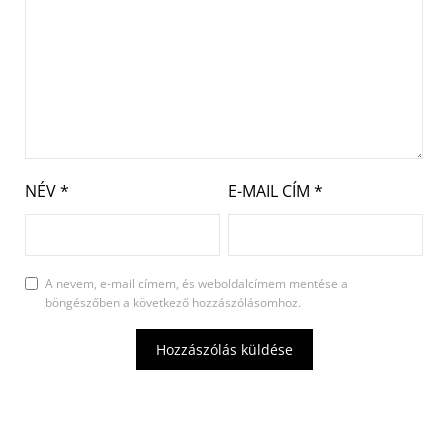
NÉV
*
E-MAIL CÍM
*
A nevem, e-mail címem, és weboldalcímem mentése a
böngészőben a következő hozzászólásomhoz.