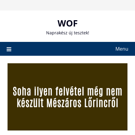
Skip
to
content
WOF
Naprakész új tesztek!
Menu