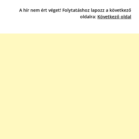
A hír nem ért véget! Folytatáshoz lapozz a következő
oldalra:
Következő oldal