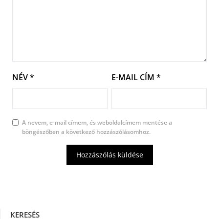
NÉV
*
E-MAIL CÍM
*
A nevem, e-mail címem, és weboldalcímem mentése a
böngészőben a következő hozzászólásomhoz.
KERESÉS