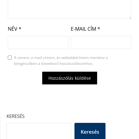
NÉV
*
E-MAIL CÍM
*
A nevem, e-mail címem, és weboldalcímem mentése a
böngészőben a következő hozzászólásomhoz.
KERESÉS
Keresés