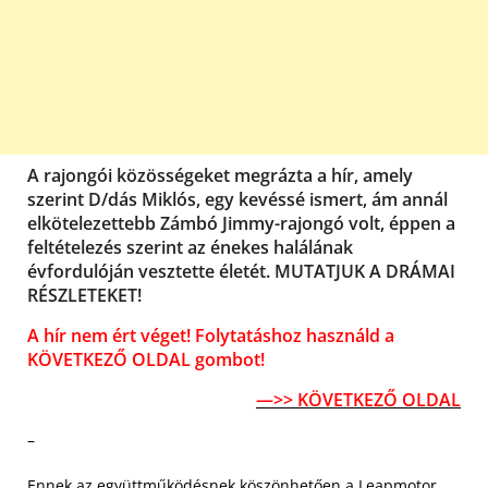
A rajongói közösségeket megrázta a hír, amely
szerint D/dás Miklós, egy kevéssé ismert, ám annál
elkötelezettebb Zámbó Jimmy-rajongó volt, éppen a
feltételezés szerint az énekes halálának
évfordulóján vesztette életét. MUTATJUK A DRÁMAI
RÉSZLETEKET!
A hír nem ért véget! Folytatáshoz használd a
KÖVETKEZŐ OLDAL gombot!
—>> KÖVETKEZŐ OLDAL
–
Ennek az együttműködésnek köszönhetően a Leapmotor