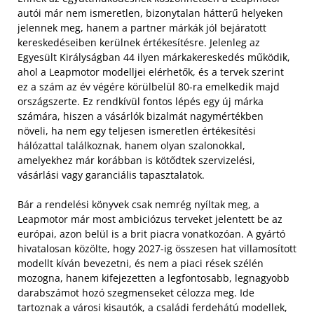
autói már nem ismeretlen, bizonytalan hátterű helyeken
jelennek meg, hanem a partner márkák jól bejáratott
kereskedéseiben kerülnek értékesítésre. Jelenleg az
Egyesült Királyságban 44 ilyen márkakereskedés működik,
ahol a Leapmotor modelljei elérhetők, és a tervek szerint
ez a szám az év végére körülbelül 80-ra emelkedik majd
országszerte. Ez rendkívül fontos lépés egy új márka
számára, hiszen a vásárlók bizalmát nagymértékben
növeli, ha nem egy teljesen ismeretlen értékesítési
hálózattal találkoznak, hanem olyan szalonokkal,
amelyekhez már korábban is kötődtek szervizelési,
vásárlási vagy garanciális tapasztalatok.
Bár a rendelési könyvek csak nemrég nyíltak meg, a
Leapmotor már most ambiciózus terveket jelentett be az
európai, azon belül is a brit piacra vonatkozóan. A gyártó
hivatalosan közölte, hogy 2027-ig összesen hat villamosított
modellt kíván bevezetni, és nem a piaci rések szélén
mozogna, hanem kifejezetten a legfontosabb, legnagyobb
darabszámot hozó szegmenseket célozza meg. Ide
tartoznak a városi kisautók, a családi ferdehátú modellek,