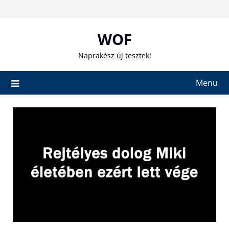
Skip
to
content
WOF
Naprakész új tesztek!
Menu