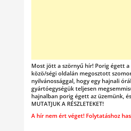
Most jött a szörnyű hír! Porig égett
közö/ségi oldalán megosztott szomo
nyilvánossággal, hogy egy hajnali ór
gyártóegységük teljesen megsemmisü
hajnalban porig égett az üzemünk, é
MUTATJUK A RÉSZLETEKET!
A hír nem ért véget! Folytatáshoz 