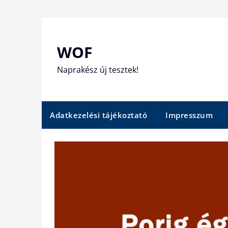
Skip
to
content
WOF
Naprakész új tesztek!
Adatkezelési tájékoztató
Impresszum