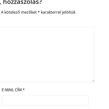
 hozzászólás?
.
A kötelező mezőket
*
karakterrel jelöltük
E-MAIL CÍM
*