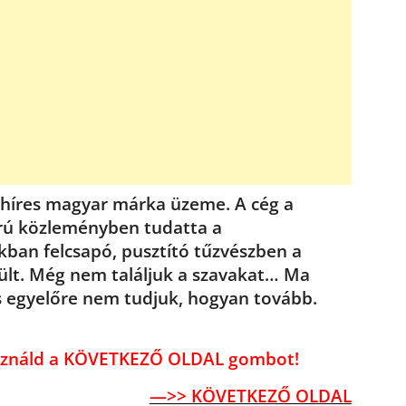
 a híres magyar márka üzeme. A cég a
rú közleményben tudatta a
ákban felcsapó, pusztító tűzvészben a
lt. Még nem találjuk a szavakat… Ma
s egyelőre nem tudjuk, hogyan tovább.
használd a KÖVETKEZŐ OLDAL gombot!
—>> KÖVETKEZŐ OLDAL