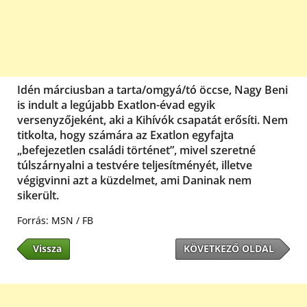
Idén márciusban a tarta/omgyá/tó öccse, Nagy Beni
is indult a legújabb Exatlon-évad egyik
versenyzőjeként, aki a Kihívók csapatát erősíti. Nem
titkolta, hogy számára az Exatlon egyfajta
„befejezetlen családi történet”, mivel szeretné
túlszárnyalni a testvére teljesítményét, illetve
végigvinni azt a küzdelmet, ami Daninak nem
sikerült.
Forrás: MSN / FB
Vissza
KÖVETKEZŐ OLDAL