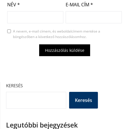
NÉV
*
E-MAIL CÍM
*
A nevem, e-mail címem, és weboldalcímem mentése a
böngészőben a következő hozzászólásomhoz.
KERESÉS
Keresés
Legutóbbi bejegyzések