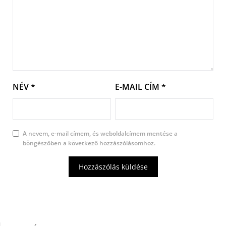
NÉV
*
E-MAIL CÍM
*
A nevem, e-mail címem, és weboldalcímem mentése a
böngészőben a következő hozzászólásomhoz.