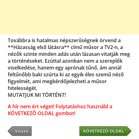
Továbbra is hatalmas népszerűségnek örvend a
**Házasság első látásra** című műsor a TV2-n, a
nézők szinte minden adás után lázasan vitatják meg
a történéseket. Ezúttal azonban nem a szereplők
viselkedése, hanem egy aprónak tűnő, ám annál
feltűnőbb baki szúrta ki az egyik éles szemű néző
figyelmét, ami megkérdőjelezheti a műsor
hitelességét.
MUTATJUK MI TÖRTÉNT!
A hír nem ért véget! Folytatáshoz használd a
KÖVETKEZŐ OLDAL gombot!
Vissza
KÖVETKEZŐ OLDAL