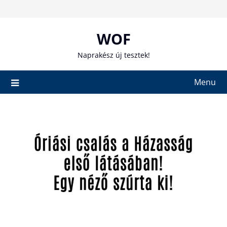
Skip
to
content
WOF
Naprakész új tesztek!
Menu