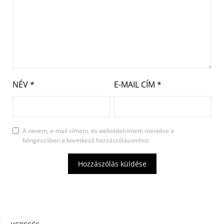
NÉV
*
E-MAIL CÍM
*
A nevem, e-mail címem, és weboldalcímem mentése a
böngészőben a következő hozzászólásomhoz.