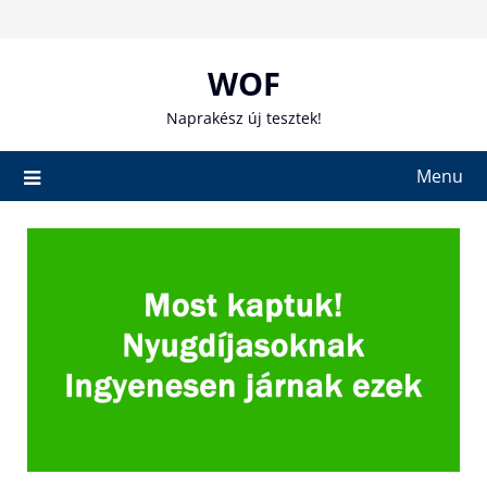
Skip
to
content
WOF
Naprakész új tesztek!
Menu