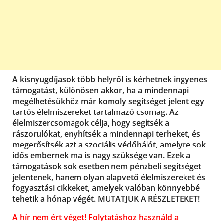
A kisnyugdíjasok több helyről is kérhetnek ingyenes
támogatást, különösen akkor, ha a mindennapi
megélhetésükhöz már komoly segítséget jelent egy
tartós élelmiszereket tartalmazó csomag. Az
élelmiszercsomagok célja, hogy segítsék a
rászorulókat, enyhítsék a mindennapi terheket, és
megerősítsék azt a szociális védőhálót, amelyre sok
idős embernek ma is nagy szüksége van. Ezek a
támogatások sok esetben nem pénzbeli segítséget
jelentenek, hanem olyan alapvető élelmiszereket és
fogyasztási cikkeket, amelyek valóban könnyebbé
tehetik a hónap végét. MUTATJUK A RÉSZLETEKET!
A hír nem ért véget! Folytatáshoz használd a