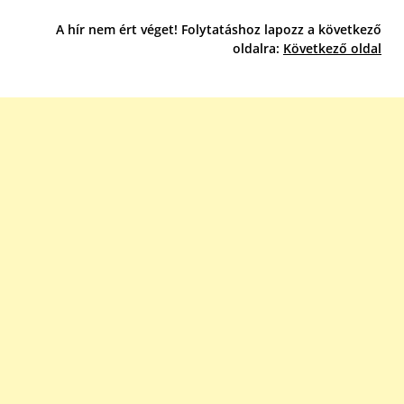
A hír nem ért véget! Folytatáshoz lapozz a következő
oldalra:
Következő oldal