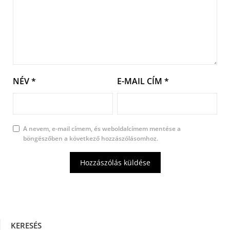
NÉV
*
E-MAIL CÍM
*
A nevem, e-mail címem, és weboldalcímem mentése a
böngészőben a következő hozzászólásomhoz.
KERESÉS