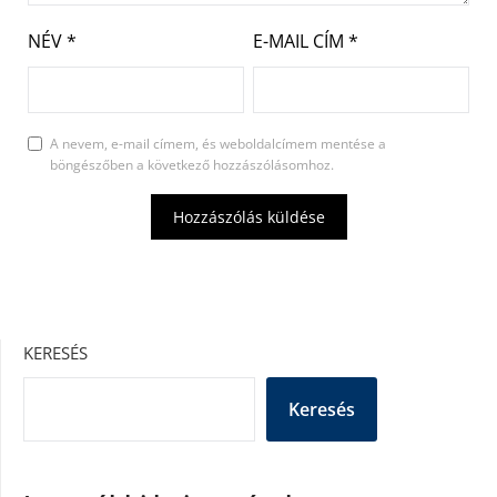
NÉV
*
E-MAIL CÍM
*
A nevem, e-mail címem, és weboldalcímem mentése a
böngészőben a következő hozzászólásomhoz.
KERESÉS
Keresés