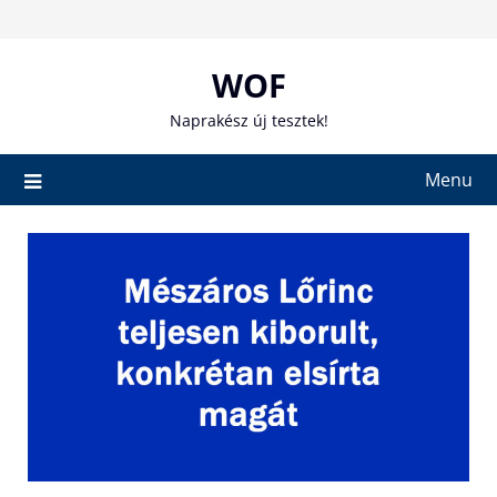
Skip
to
content
WOF
Naprakész új tesztek!
Menu