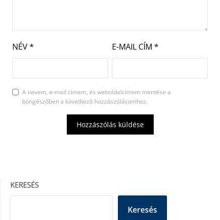
NÉV
*
E-MAIL CÍM
*
A nevem, e-mail címem, és weboldalcímem mentése a
böngészőben a következő hozzászólásomhoz.
KERESÉS
Keresés