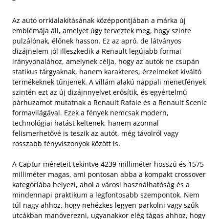
Az autó orrkialakításának középpontjában a márka új
emblémája áll, amelyet úgy terveztek meg, hogy szinte
pulzálónak, élőnek hasson. Ez az apró, de látványos
dizájnelem jól illeszkedik a Renault legújabb formai
irányvonalához, amelynek célja, hogy az autók ne csupán
statikus tárgyaknak, hanem karakteres, érzelmeket kiváltó
termékeknek tűnjenek. A villám alakú nappali menetfények
szintén ezt az új dizájnnyelvet erősítik, és egyértelmű
párhuzamot mutatnak a Renault Rafale és a Renault Scenic
formavilágával. Ezek a fények nemcsak modern,
technológiai hatást keltenek, hanem azonnal
felismerhetővé is teszik az autót, még távolról vagy
rosszabb fényviszonyok között is.
A Captur méreteit tekintve 4239 milliméter hosszú és 1575
milliméter magas, ami pontosan abba a kompakt crossover
kategóriába helyezi, ahol a városi használhatóság és a
mindennapi praktikum a legfontosabb szempontok. Nem
túl nagy ahhoz, hogy nehézkes legyen parkolni vagy szűk
utcákban manőverezni, ugyanakkor elég tágas ahhoz, hogy