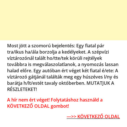
Most jött a szomorú bejelentés: Egy fiatal pár
tra/ikus ha/ála borzolja a kedélyeket. A szépvízi
víztározónál talált ho/tte/tek körüli rejtélyek
továbbra is megválaszolatlanok, a nyomozás lassan
halad előre. Egy autóban ért véget két fiatal é/ete: A
víztározó gátjánál találták meg egy húszéves l/ny és
barátja h/lt/estét tavaly októberben. MUTATJUK A
RÉSZLETEKET!
A hír nem ért véget! Folytatáshoz használd a
KÖVETKEZŐ OLDAL gombot!
—>> KÖVETKEZŐ OLDAL
–