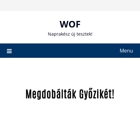
Skip
to
content
WOF
Naprakész új tesztek!
Menu