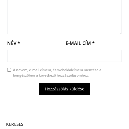
NÉV
*
E-MAIL CÍM
*
A nevem, e-mail címem, és weboldalcímem mentése a
böngészőben a következő hozzászólásomhoz.
KERESÉS