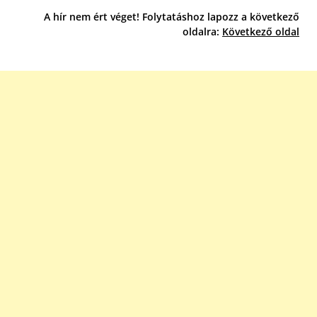
A hír nem ért véget! Folytatáshoz lapozz a következő
oldalra:
Következő oldal