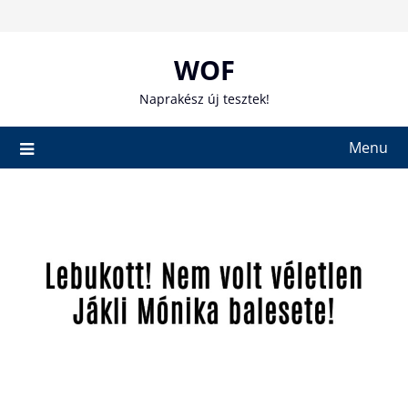
Skip
to
content
WOF
Naprakész új tesztek!
Menu