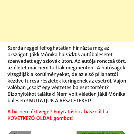
Szerda reggel felfoghatatlan hír rázta meg az
országot: Jákli Mónika hal/á/l/0s autóbalesetet
szenvedett egy szlovák úton. Az autója ronccsá tört,
az életét már nem tudták megmenteni. A hatóságok
vizsgálják a körülményeket, de az első pillanattól
kezdve furcsa részletek keringenek az esetről. Vajon
valóban „csak” egy végzetes baleset történt?
Bizonyítékot találtak! Nem volt véletlen Jákli Mónika
balesete! MUTATJUK A RÉSZLETEKET!
A hír nem ért véget! Folytatáshoz használd a
KÖVETKEZŐ OLDAL gombot!