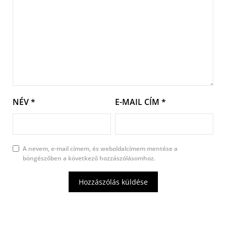
NÉV
*
E-MAIL CÍM
*
A nevem, e-mail címem, és weboldalcímem mentése a
böngészőben a következő hozzászólásomhoz.