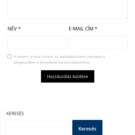
NÉV
*
E-MAIL CÍM
*
A nevem, e-mail címem, és weboldalcímem mentése a
böngészőben a következő hozzászólásomhoz.
KERESÉS
Keresés