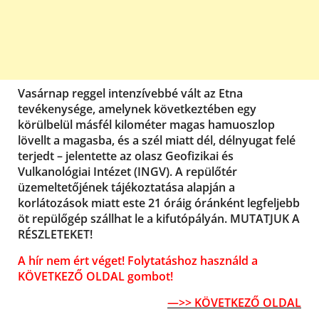
Vasárnap reggel intenzívebbé vált az Etna
tevékenysége, amelynek következtében egy
körülbelül másfél kilométer magas hamuoszlop
lövellt a magasba, és a szél miatt dél, délnyugat felé
terjedt – jelentette az olasz Geofizikai és
Vulkanológiai Intézet (INGV). A repülőtér
üzemeltetőjének tájékoztatása alapján a
korlátozások miatt este 21 óráig óránként legfeljebb
öt repülőgép szállhat le a kifutópályán. MUTATJUK A
RÉSZLETEKET!
A hír nem ért véget! Folytatáshoz használd a
KÖVETKEZŐ OLDAL gombot!
—>> KÖVETKEZŐ OLDAL