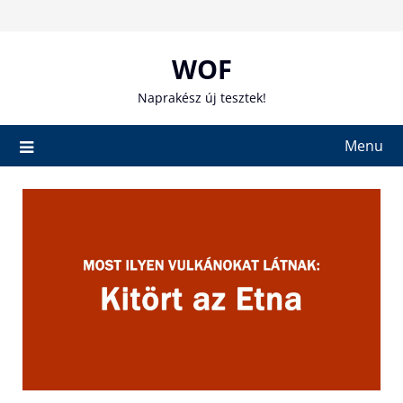
Skip
to
content
WOF
Naprakész új tesztek!
Menu