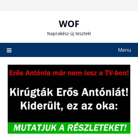
Skip
to
content
WOF
Naprakész új tesztek!
Menu