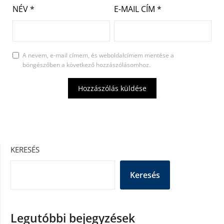
NÉV
*
E-MAIL CÍM
*
A nevem, e-mail címem, és weboldalcímem mentése a
böngészőben a következő hozzászólásomhoz.
KERESÉS
Keresés
Legutóbbi bejegyzések