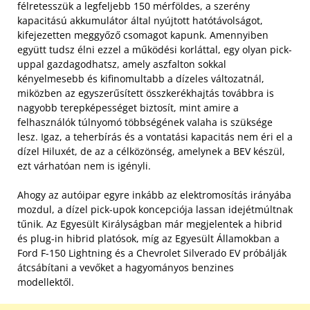
félretesszük a legfeljebb 150 mérföldes, a szerény
kapacitású akkumulátor által nyújtott hatótávolságot,
kifejezetten meggyőző csomagot kapunk. Amennyiben
együtt tudsz élni ezzel a működési korláttal, egy olyan pick-
uppal gazdagodhatsz, amely aszfalton sokkal
kényelmesebb és kifinomultabb a dízeles változatnál,
miközben az egyszerűsített összkerékhajtás továbbra is
nagyobb terepképességet biztosít, mint amire a
felhasználók túlnyomó többségének valaha is szüksége
lesz. Igaz, a teherbírás és a vontatási kapacitás nem éri el a
dízel Hiluxét, de az a célközönség, amelynek a BEV készül,
ezt várhatóan nem is igényli.
Ahogy az autóipar egyre inkább az elektromosítás irányába
mozdul, a dízel pick-upok koncepciója lassan idejétmúltnak
tűnik. Az Egyesült Királyságban már megjelentek a hibrid
és plug-in hibrid platósok, míg az Egyesült Államokban a
Ford F-150 Lightning és a Chevrolet Silverado EV próbálják
átcsábítani a vevőket a hagyományos benzines
modellektől.