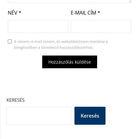
NÉV
*
E-MAIL CÍM
*
A nevem, e-mail címem, és weboldalcímem mentése a
böngészőben a következő hozzászólásomhoz.
KERESÉS
Keresés