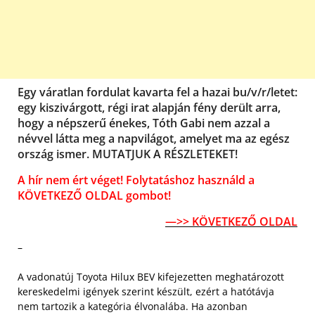
Egy váratlan fordulat kavarta fel a hazai bu/v/r/letet:
egy kiszivárgott, régi irat alapján fény derült arra,
hogy a népszerű énekes, Tóth Gabi nem azzal a
névvel látta meg a napvilágot, amelyet ma az egész
ország ismer. MUTATJUK A RÉSZLETEKET!
A hír nem ért véget! Folytatáshoz használd a
KÖVETKEZŐ OLDAL gombot!
—>> KÖVETKEZŐ OLDAL
–
A vadonatúj Toyota Hilux BEV kifejezetten meghatározott
kereskedelmi igények szerint készült, ezért a hatótávja
nem tartozik a kategória élvonalába. Ha azonban