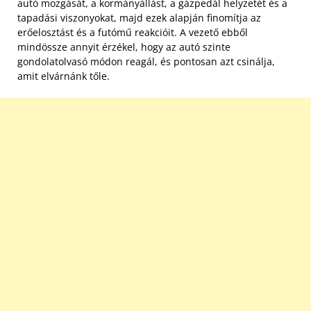
autó mozgását, a kormányállást, a gázpedál helyzetét és a
tapadási viszonyokat, majd ezek alapján finomítja az
erőelosztást és a futómű reakcióit. A vezető ebből
mindössze annyit érzékel, hogy az autó szinte
gondolatolvasó módon reagál, és pontosan azt csinálja,
amit elvárnánk tőle.