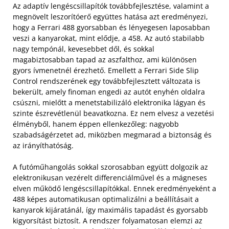
Az adaptív lengéscsillapítók továbbfejlesztése, valamint a
megnövelt leszorítóerő együttes hatása azt eredményezi,
hogy a Ferrari 488 gyorsabban és lényegesen laposabban
veszi a kanyarokat, mint elődje, a 458. Az autó stabilabb
nagy tempónál, kevesebbet dől, és sokkal
magabiztosabban tapad az aszfalthoz, ami különösen
gyors ívmenetnél érezhető. Emellett a Ferrari Side Slip
Control rendszerének egy továbbfejlesztett változata is
bekerült, amely finoman engedi az autót enyhén oldalra
csúszni, mielőtt a menetstabilizáló elektronika lágyan és
szinte észrevétlenül beavatkozna. Ez nem elvesz a vezetési
élményből, hanem éppen ellenkezőleg: nagyobb
szabadságérzetet ad, miközben megmarad a biztonság és
az irányíthatóság.
A futóműhangolás sokkal szorosabban együtt dolgozik az
elektronikusan vezérelt differenciálművel és a mágneses
elven működő lengéscsillapítókkal. Ennek eredményeként a
488 képes automatikusan optimalizálni a beállításait a
kanyarok kijáratánál, így maximális tapadást és gyorsabb
kigyorsítást biztosít. A rendszer folyamatosan elemzi az