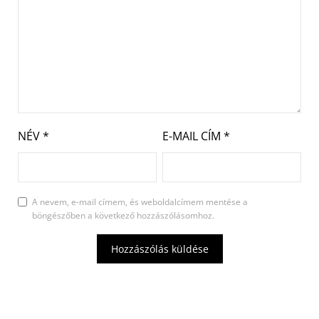
NÉV
*
E-MAIL CÍM
*
A nevem, e-mail címem, és weboldalcímem mentése a
böngészőben a következő hozzászólásomhoz.