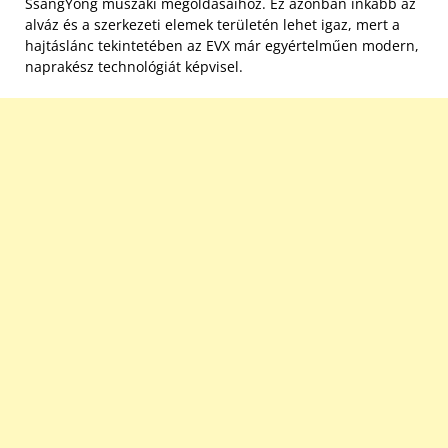
SsangYong műszaki megoldásaihoz. Ez azonban inkább az
alváz és a szerkezeti elemek területén lehet igaz, mert a
hajtáslánc tekintetében az EVX már egyértelműen modern,
naprakész technológiát képvisel.