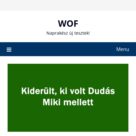
Skip
to
content
WOF
Naprakész új tesztek!
Menu