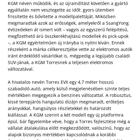
KGM néven működik, és az újraindítást követően a gyártó
egyáltalán nem vesztegette az időt: gyors ütemben
frissítette és bővítette a modellpalettáját. Miközben
megmaradtak azok az erősségek, amelyekről a SsangYong
évtizedeken át ismert volt – vagyis az egyszerű felépítésű,
megfizethető árú összkerékhajtású modellek és pick-upok
–, a KGM egyértelműen új irányba is nyitni kíván. Ennek
részeként a márka célkeresztjébe vette az elektromos autók
iránt érdeklődő vásárlókat is, mégpedig a legújabb családi
SUV-jának, a KGM Torresnek a teljesen elektromos
változatával.
A hivatalos nevén Torres EVX egy 4,7 méter hosszú
szabadidő-autó, amely külső megjelenésében szinte teljes
mértékben megegyezik a benzines változattal. A robusztus,
kissé terepjárós hangulatú dizájn megmaradt, erőteljes
arányokkal, hangsúlyos részletekkel és határozott
kiállással. A KGM szerint a két modell egy új platformra
épül, bár figyelembe véve, hogy a Torres fejlesztése még a
vállalat átalakulása előtt megkezdődött, valószínű, hogy az
alapok bizonyos mértékben kapcsolódnak a korábbi