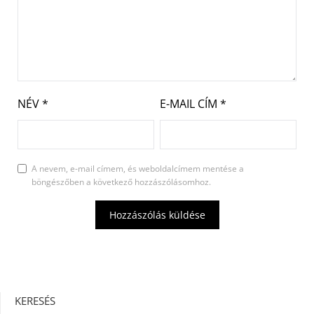
NÉV
*
E-MAIL CÍM
*
A nevem, e-mail címem, és weboldalcímem mentése a
böngészőben a következő hozzászólásomhoz.
KERESÉS