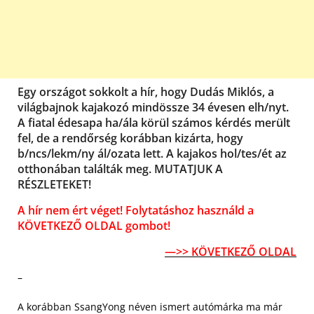
Egy országot sokkolt a hír, hogy Dudás Miklós, a
világbajnok kajakozó mindössze 34 évesen elh/nyt.
A fiatal édesapa ha/ála körül számos kérdés merült
fel, de a rendőrség korábban kizárta, hogy
b/ncs/lekm/ny ál/ozata lett. A kajakos hol/tes/ét az
otthonában találták meg. MUTATJUK A
RÉSZLETEKET!
A hír nem ért véget! Folytatáshoz használd a
KÖVETKEZŐ OLDAL gombot!
—>> KÖVETKEZŐ OLDAL
–
A korábban SsangYong néven ismert autómárka ma már