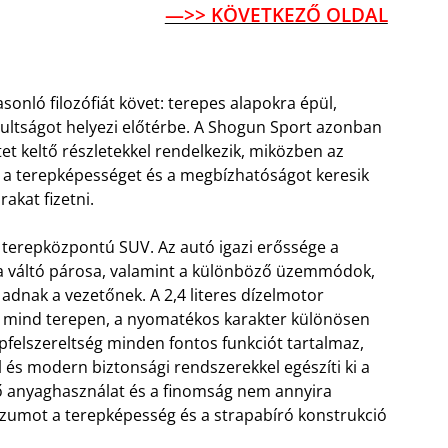
—>> KÖVETKEZŐ OLDAL
nló filozófiát követ: terepes alapokra épül,
multságot helyezi előtérbe. A Shogun Sport azonban
t keltő részletekkel rendelkezik, miközben az
ik a terepképességet és a megbízhatóságot keresik
kat fizetni.
terepközpontú SUV. Az autó igazi erőssége a
a váltó párosa, valamint a különböző üzemmódok,
dnak a vezetőnek. A 2,4 literes dízelmotor
, mind terepen, a nyomatékos karakter különösen
apfelszereltség minden fontos funkciót tartalmaz,
 és modern biztonsági rendszerekkel egészíti ki a
ső anyaghasználat és a finomság nem annyira
zumot a terepképesség és a strapabíró konstrukció