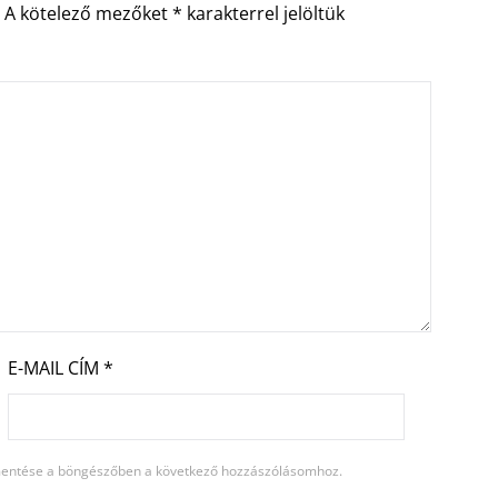
.
A kötelező mezőket
*
karakterrel jelöltük
E-MAIL CÍM
*
entése a böngészőben a következő hozzászólásomhoz.