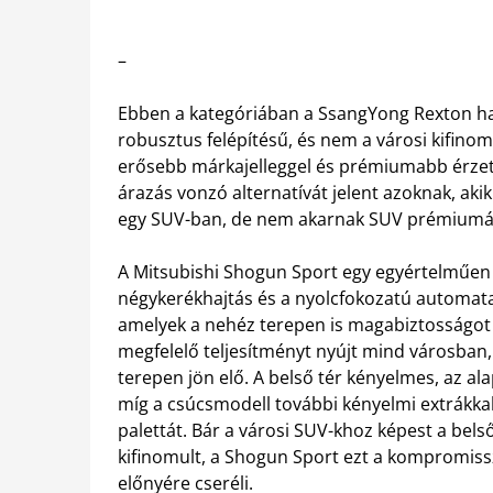
–
Ebben a kategóriában a SsangYong Rexton haso
robusztus felépítésű, és nem a városi kifino
erősebb márkajelleggel és prémiumabb érzete
árazás vonzó alternatívát jelent azoknak, ak
egy SUV-ban, de nem akarnak SUV prémiumára
A Mitsubishi Shogun Sport egy egyértelműen 
négykerékhajtás és a nyolcfokozatú automat
amelyek a nehéz terepen is magabiztosságot a
megfelelő teljesítményt nyújt mind városban
terepen jön elő. A belső tér kényelmes, az al
míg a csúcsmodell további kényelmi extrákkal
palettát. Bár a városi SUV-khoz képest a bel
kifinomult, a Shogun Sport ezt a kompromiss
előnyére cseréli.