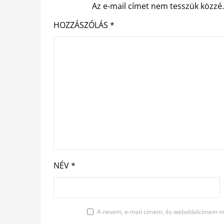
Az e-mail címet nem tesszük közzé
HOZZÁSZÓLÁS
*
NÉV
*
A nevem, e-mail címem, és weboldalcímem m