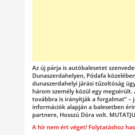
Az új párja is autóbalesetet szenvede
Dunaszerdahelyen, Pódafa közelében 
dunaszerdahelyi járási tűzoltóság ügye
három személy közül egy megsérült. 
továbbra is irányítják a forgalmat” – 
információk alapján a balesetben érin
partnere, Hosszú Dóra volt. MUTATJ
A hír nem ért véget! Folytatáshoz 