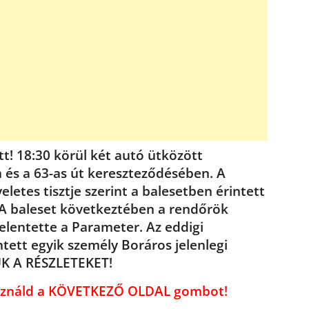
tt! 18:30 körül két autó ütközött
és a 63-as út kereszteződésében. A
letes tisztje szerint a balesetben érintett
A baleset következtében a rendőrök
jelentette a Parameter. Az eddigi
tett egyik személy Boráros jelenlegi
UK A RÉSZLETEKET!
használd a KÖVETKEZŐ OLDAL gombot!