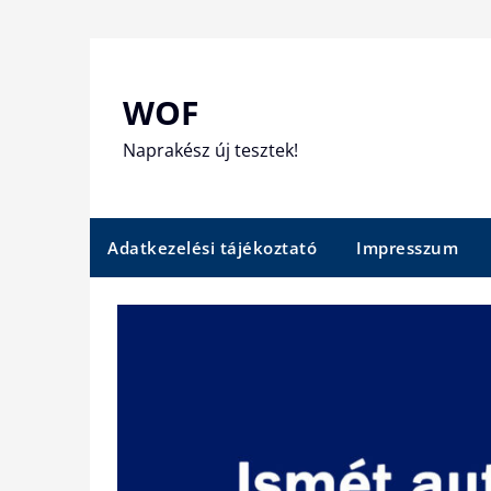
Skip
to
content
WOF
Naprakész új tesztek!
Adatkezelési tájékoztató
Impresszum