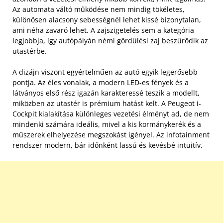
Az automata váltó működése nem mindig tökéletes,
különösen alacsony sebességnél lehet kissé bizonytalan,
ami néha zavaró lehet. A zajszigetelés sem a kategória
legjobbja, így autópályán némi gördülési zaj beszűrődik az
utastérbe.
A dizájn viszont egyértelműen az autó egyik legerősebb
pontja. Az éles vonalak, a modern LED-es fények és a
látványos első rész igazán karakteressé teszik a modellt,
miközben az utastér is prémium hatást kelt. A Peugeot i-
Cockpit kialakítása különleges vezetési élményt ad, de nem
mindenki számára ideális, mivel a kis kormánykerék és a
műszerek elhelyezése megszokást igényel. Az infotainment
rendszer modern, bár időnként lassú és kevésbé intuitív.