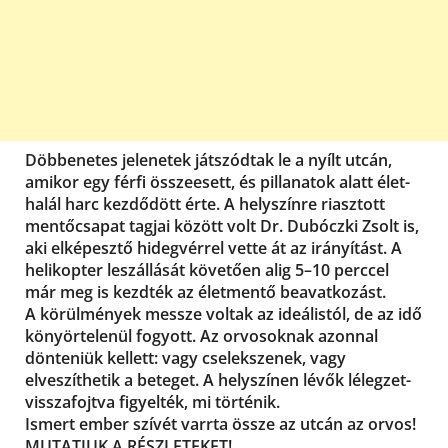
Döbbenetes jelenetek játszódtak le a nyílt utcán,
amikor egy férfi összeesett, és pillanatok alatt élet-
halál harc kezdődött érte. A helyszínre riasztott
mentőcsapat tagjai között volt Dr. Dubóczki Zsolt is,
aki elképesztő hidegvérrel vette át az irányítást. A
helikopter leszállását követően alig 5–10 perccel
már meg is kezdték az életmentő beavatkozást.
A körülmények messze voltak az ideálistól, de az idő
könyörtelenül fogyott. Az orvosoknak azonnal
dönteniük kellett: vagy cselekszenek, vagy
elveszíthetik a beteget. A helyszínen lévők lélegzet-
visszafojtva figyelték, mi történik.
Ismert ember szívét varrta össze az utcán az orvos!
MUTATJUK A RÉSZLETEKET!