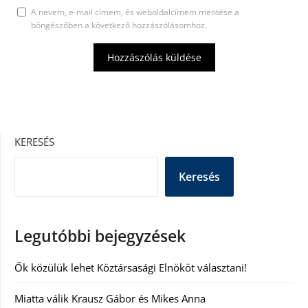
A nevem, e-mail címem, és weboldalcímem mentése a
böngészőben a következő hozzászólásomhoz.
KERESÉS
Keresés
Legutóbbi bejegyzések
Ők közülük lehet Köztársasági Elnököt választani!
Miatta válik Krausz Gábor és Mikes Anna