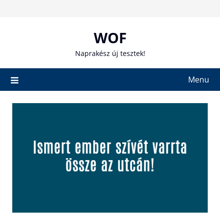
Skip
to
content
WOF
Naprakész új tesztek!
Menu