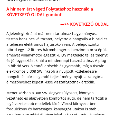
A hír nem ért véget! Folytatáshoz használd a
KÖVETKEZŐ OLDAL gombot!
—>> KÖVETKEZŐ OLDAL
A jelenlegi kínálat már nem tartalmaz hagyományos,
tisztán benzines változatot, helyette a hangsúly a hibrid és
a teljesen elektromos hajtásokon van. A belépő szintű
hibrid egy 1,2 literes háromhengeres benzinmotorra épül,
amelyet villanymotor egészít ki, így megfelelő teljesítményt
és jó fogyasztást kínál a mindennapi használathoz. A plug-
in hibrid verzió ennél erősebb és gyorsabb, míg a tisztán
elektromos E-308 SW inkább a nyugodt közlekedésre
hangolt, és bár elegendő teljesítményt nyújt, a kategória
élmezőnyéhez képest kissé visszafogottnak érződik.
Menet közben a 308 SW kiegyensúlyozott, könnyen
vezethető és alapvetően komfortos autó, de nem tartozik a
legélvezetesebb modellek közé. Városi környezetben
fordulékony és barátságos, kanyargós utakon is stabil,
azonban a vezetési élmény inkább korrekt, mint izgalmas.