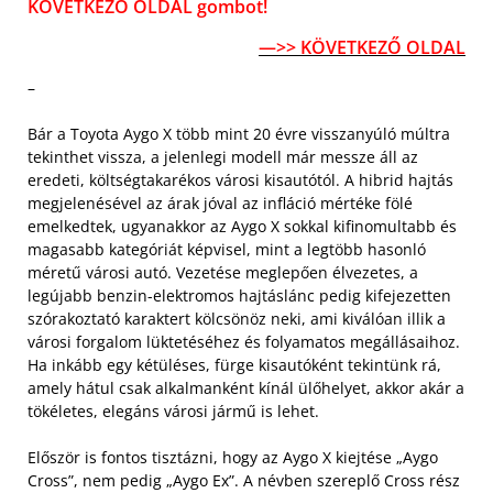
KÖVETKEZŐ OLDAL gombot!
—>> KÖVETKEZŐ OLDAL
–
Bár a Toyota Aygo X több mint 20 évre visszanyúló múltra
tekinthet vissza, a jelenlegi modell már messze áll az
eredeti, költségtakarékos városi kisautótól. A hibrid hajtás
megjelenésével az árak jóval az infláció mértéke fölé
emelkedtek, ugyanakkor az Aygo X sokkal kifinomultabb és
magasabb kategóriát képvisel, mint a legtöbb hasonló
méretű városi autó. Vezetése meglepően élvezetes, a
legújabb benzin-elektromos hajtáslánc pedig kifejezetten
szórakoztató karaktert kölcsönöz neki, ami kiválóan illik a
városi forgalom lüktetéséhez és folyamatos megállásaihoz.
Ha inkább egy kétüléses, fürge kisautóként tekintünk rá,
amely hátul csak alkalmanként kínál ülőhelyet, akkor akár a
tökéletes, elegáns városi jármű is lehet.
Először is fontos tisztázni, hogy az Aygo X kiejtése „Aygo
Cross”, nem pedig „Aygo Ex”. A névben szereplő Cross rész