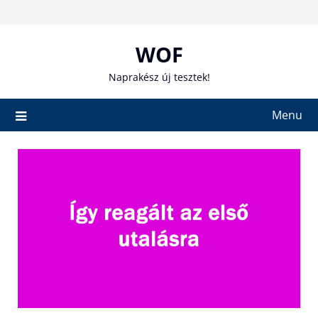
Skip
to
content
WOF
Naprakész új tesztek!
Menu