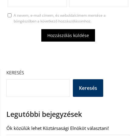
A nevem, e-mail címem, és weboldalcímem mentése a
böngészőben a következő hozzászólásomhoz.
KERESÉS
Keresés
Legutóbbi bejegyzések
Ők közülük lehet Köztársasági Elnököt választani!