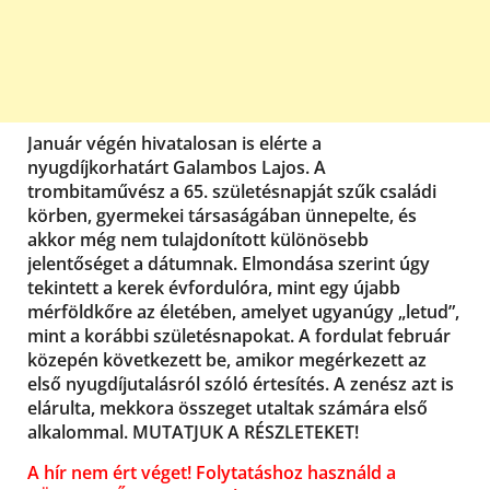
Január végén hivatalosan is elérte a
nyugdíjkorhatárt Galambos Lajos. A
trombitaművész a 65. születésnapját szűk családi
körben, gyermekei társaságában ünnepelte, és
akkor még nem tulajdonított különösebb
jelentőséget a dátumnak. Elmondása szerint úgy
tekintett a kerek évfordulóra, mint egy újabb
mérföldkőre az életében, amelyet ugyanúgy „letud”,
mint a korábbi születésnapokat. A fordulat február
közepén következett be, amikor megérkezett az
első nyugdíjutalásról szóló értesítés. A zenész azt is
elárulta, mekkora összeget utaltak számára első
alkalommal. MUTATJUK A RÉSZLETEKET!
A hír nem ért véget! Folytatáshoz használd a