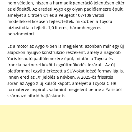
nem véletlen, hiszen a harmadik generáció jelentősen eltér
az elődeitől. Az eredeti Aygo egy olyan padlólemezre épült,
amelyet a Citroën C1 és a Peugeot 107/108 városi
modellekkel közösen fejlesztettek, miközben a Toyota
biztosította a fejlett, 1,0 literes, háromhengeres
benzinmotort.
Ez a motor az Aygo X-ben is megjelent, azonban már egy új
alapokon nyugvó konstrukció részeként, amely a nagyobb
Yaris kisautó padlólemezére épül, miután a Toyota és
francia partnerei közötti együttműködés lezárult. Az új
platformmal együtt érkezett a SUV-okat idéző formavilág is,
innen ered az „X” jelölés a névben. A 2025-ös frissítés
során az Aygo X új külsőt kapott, amelyet a Toyota C-HR
formaterve inspirált, valamint megjelent benne a Yarisból
származó hibrid hajtáslánc is.