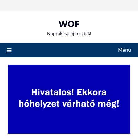
Skip
to
content
WOF
Naprakész új tesztek!
Menu