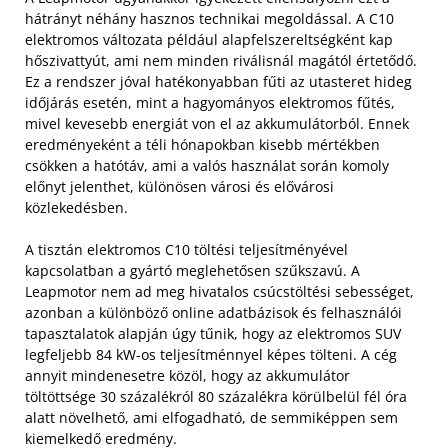
hátrányt néhány hasznos technikai megoldással. A C10
elektromos változata például alapfelszereltségként kap
hőszivattyút, ami nem minden riválisnál magától értetődő.
Ez a rendszer jóval hatékonyabban fűti az utasteret hideg
időjárás esetén, mint a hagyományos elektromos fűtés,
mivel kevesebb energiát von el az akkumulátorból. Ennek
eredményeként a téli hónapokban kisebb mértékben
csökken a hatótáv, ami a valós használat során komoly
előnyt jelenthet, különösen városi és elővárosi
közlekedésben.
A tisztán elektromos C10 töltési teljesítményével
kapcsolatban a gyártó meglehetősen szűkszavú. A
Leapmotor nem ad meg hivatalos csúcstöltési sebességet,
azonban a különböző online adatbázisok és felhasználói
tapasztalatok alapján úgy tűnik, hogy az elektromos SUV
legfeljebb 84 kW-os teljesítménnyel képes tölteni. A cég
annyit mindenesetre közöl, hogy az akkumulátor
töltöttsége 30 százalékról 80 százalékra körülbelül fél óra
alatt növelhető, ami elfogadható, de semmiképpen sem
kiemelkedő eredmény.