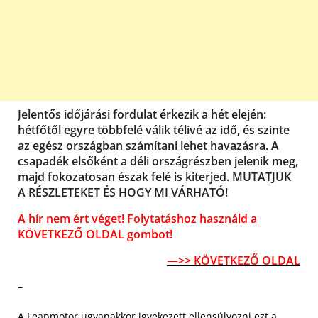
Jelentős időjárási fordulat érkezik a hét elején:
hétfőtől egyre többfelé válik télivé az idő, és szinte
az egész országban számítani lehet havazásra. A
csapadék elsőként a déli országrészben jelenik meg,
majd fokozatosan észak felé is kiterjed. MUTATJUK
A RÉSZLETEKET ÉS HOGY MI VÁRHATÓ!
A hír nem ért véget! Folytatáshoz használd a
KÖVETKEZŐ OLDAL gombot!
—>> KÖVETKEZŐ OLDAL
–
A Leapmotor ugyanakkor igyekezett ellensúlyozni ezt a