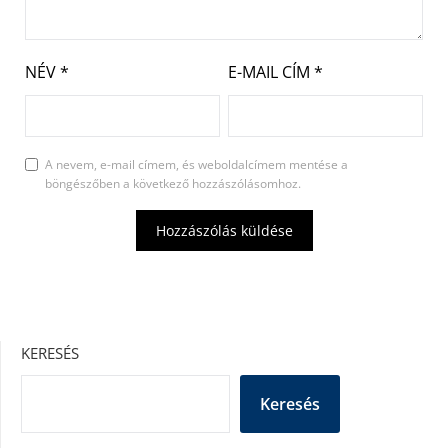
NÉV
*
E-MAIL CÍM
*
A nevem, e-mail címem, és weboldalcímem mentése a
böngészőben a következő hozzászólásomhoz.
KERESÉS
Keresés