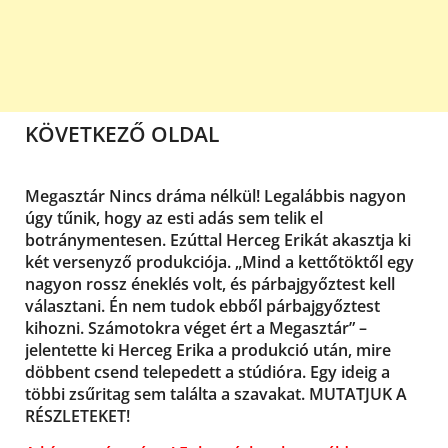
KÖVETKEZŐ OLDAL
Megasztár Nincs dráma nélkül! Legalábbis nagyon
úgy tűnik, hogy az esti adás sem telik el
botránymentesen. Ezúttal Herceg Erikát akasztja ki
két versenyző produkciója. „Mind a kettőtöktől egy
nagyon rossz éneklés volt, és párbajgyőztest kell
választani. Én nem tudok ebből párbajgyőztest
kihozni. Számotokra véget ért a Megasztár” –
jelentette ki Herceg Erika a produkció után, mire
döbbent csend telepedett a stúdióra. Egy ideig a
többi zsűritag sem találta a szavakat. MUTATJUK A
RÉSZLETEKET!