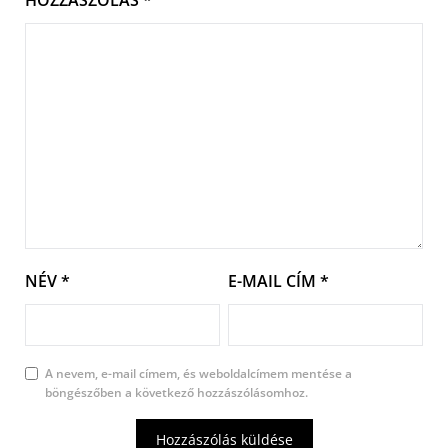
HOZZÁSZÓLÁS
*
NÉV
*
E-MAIL CÍM
*
A nevem, e-mail címem, és weboldalcímem mentése a
böngészőben a következő hozzászólásomhoz.