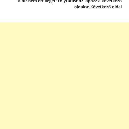
A hír nem ért véget! Folytatáshoz lapozz a következő
oldalra:
Következő oldal