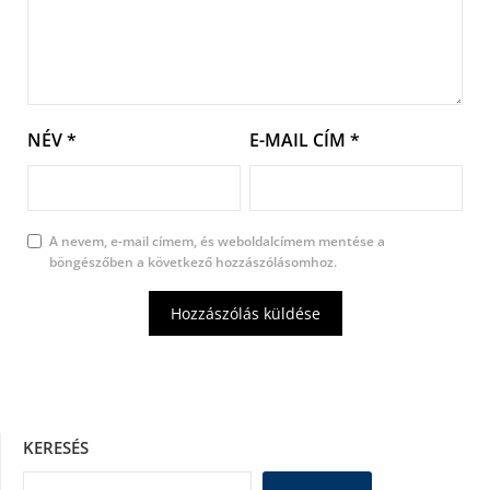
NÉV
*
E-MAIL CÍM
*
A nevem, e-mail címem, és weboldalcímem mentése a
böngészőben a következő hozzászólásomhoz.
KERESÉS