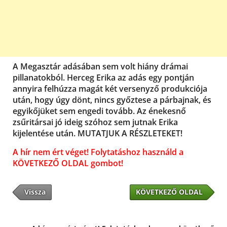
A Megasztár adásában sem volt hiány drámai
pillanatokból. Herceg Erika az adás egy pontján
annyira felhúzza magát két versenyző produkciója
után, hogy úgy dönt, nincs győztese a párbajnak, és
egyikőjüket sem engedi tovább. Az énekesnő
zsűritársai jó ideig szóhoz sem jutnak Erika
kijelentése után. MUTATJUK A RÉSZLETEKET!
A hír nem ért véget! Folytatáshoz használd a
KÖVETKEZŐ OLDAL gombot!
Vissza
KÖVETKEZŐ OLDAL