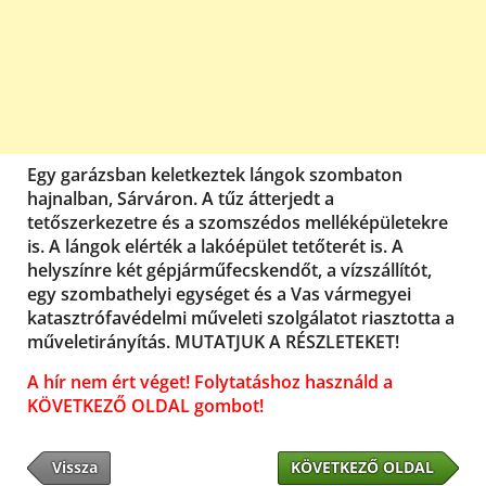
Egy garázsban keletkeztek lángok szombaton
hajnalban, Sárváron. A tűz átterjedt a
tetőszerkezetre és a szomszédos melléképületekre
is. A lángok elérték a lakóépület tetőterét is. A
helyszínre két gépjárműfecskendőt, a vízszállítót,
egy szombathelyi egységet és a Vas vármegyei
katasztrófavédelmi műveleti szolgálatot riasztotta a
műveletirányítás. MUTATJUK A RÉSZLETEKET!
A hír nem ért véget! Folytatáshoz használd a
KÖVETKEZŐ OLDAL gombot!
Vissza
KÖVETKEZŐ OLDAL