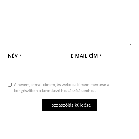
NÉV
*
E-MAIL CÍM
*
A nevem, e-mail címem, és weboldalcímem mentése a
böngészőben a következő hozzászólásomhoz.