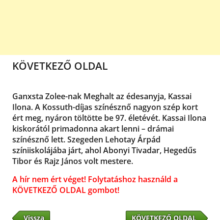
KÖVETKEZŐ OLDAL
Ganxsta Zolee-nak Meghalt az édesanyja, Kassai
Ilona. A Kossuth-díjas színésznő nagyon szép kort
ért meg, nyáron töltötte be 97. életévét. Kassai Ilona
kiskorától primadonna akart lenni – drámai
színésznő lett. Szegeden Lehotay Árpád
színiiskolájába járt, ahol Abonyi Tivadar, Hegedűs
Tibor és Rajz János volt mestere.
A hír nem ért véget! Folytatáshoz használd a
KÖVETKEZŐ OLDAL gombot!
Vissza
KÖVETKEZŐ OLDAL