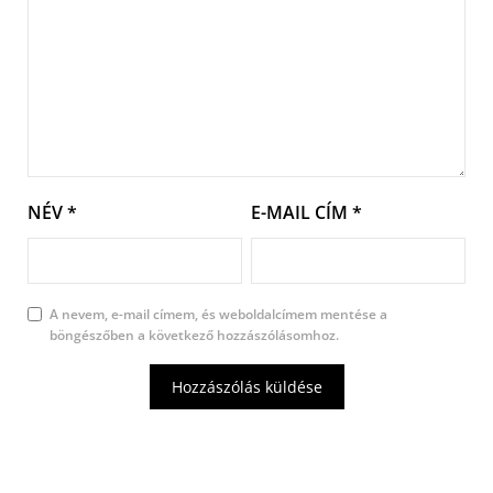
NÉV
*
E-MAIL CÍM
*
A nevem, e-mail címem, és weboldalcímem mentése a
böngészőben a következő hozzászólásomhoz.