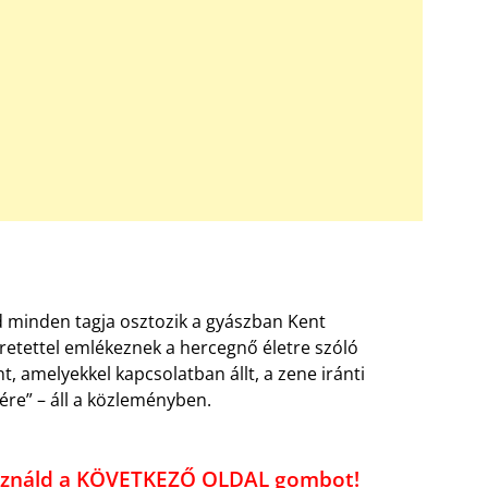
alád minden tagja osztozik a gyászban Kent
eretettel emlékeznek a hercegnő életre szóló
, amelyekkel kapcsolatban állt, a zene iránti
sére” – áll a közleményben.
használd a KÖVETKEZŐ OLDAL gombot!