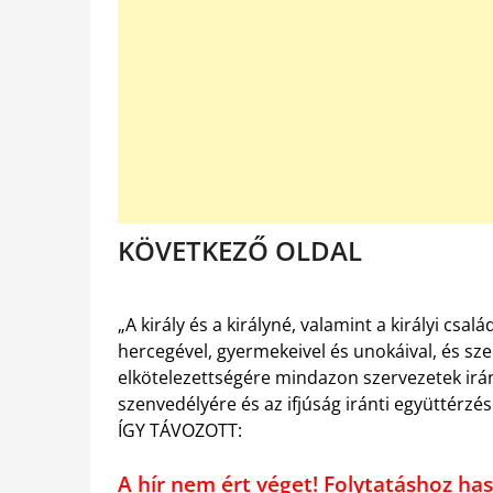
KÖVETKEZŐ OLDAL
„A király és a királyné, valamint a királyi cs
hercegével, gyermekeivel és unokáival, és sz
elkötelezettségére mindazon szervezetek iránt
szenvedélyére és az ifjúság iránti együttérzé
ÍGY TÁVOZOTT:
A hír nem ért véget! Folytatáshoz 