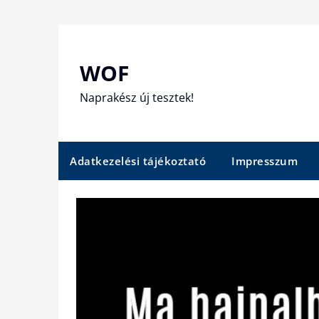
Skip
to
content
WOF
Naprakész új tesztek!
Adatkezelési tájékoztató
Impresszum