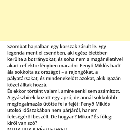
Szombat hajnalban egy korszak zárult le. Egy
legenda ment el csendben, aki egész életében
kerülte a botrányokat, és soha nem a magánéletével
akart reflektorfényben maradni. Fenyő Miklós ha/l/
ála sokkolta az országot – a rajongókat, a
pályatársakat, és mindenekelőtt azokat, akik igazán
közel álltak hozzá.
És ekkor történt valami, amire senki sem számított.
A gyászhírek között egy apró, de annál sokkolóbb
megfogalmazás ütötte fel a fejét: Fenyő Miklós
utolsó időszakában nem párjáról, hanem
feleségéről beszélt. De hogyan? Mikor? És főleg:
kiről van szó?
MUTATJUK A RÉSZLETEKET!