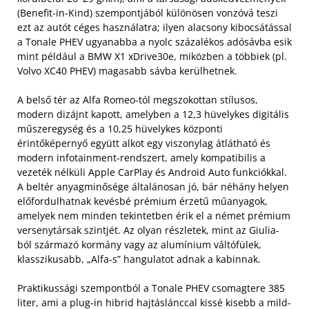
(Benefit-in-Kind) szempontjából különösen vonzóvá teszi
ezt az autót céges használatra; ilyen alacsony kibocsátással
a Tonale PHEV ugyanabba a nyolc százalékos adósávba esik
mint például a BMW X1 xDrive30e, miközben a többiek (pl.
Volvo XC40 PHEV) magasabb sávba kerülhetnek.
A belső tér az Alfa Romeo-tól megszokottan stílusos,
modern dizájnt kapott, amelyben a 12,3 hüvelykes digitális
műszeregység és a 10,25 hüvelykes központi
érintőképernyő együtt alkot egy viszonylag átlátható és
modern infotainment-rendszert, amely kompatibilis a
vezeték nélküli Apple CarPlay és Android Auto funkciókkal.
A beltér anyagminősége általánosan jó, bár néhány helyen
előfordulhatnak kevésbé prémium érzetű műanyagok,
amelyek nem minden tekintetben érik el a német prémium
versenytársak szintjét. Az olyan részletek, mint az Giulia-
ból származó kormány vagy az alumínium váltófülek,
klasszikusabb, „Alfa-s” hangulatot adnak a kabinnak.
Praktikussági szempontból a Tonale PHEV csomagtere 385
liter, ami a plug-in hibrid hajtáslánccal kissé kisebb a mild-