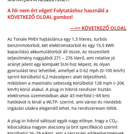
A hír nem ért véget! Folytatáshoz használd a
KÖVETKEZŐ OLDAL gombot!
—>> KÖVETKEZŐ OLDAL
Az Tonale PHEV hajtáslánca egy 1,3 literes, turbós
benzinmotorból, két elektromotorból és egy 15,5 kWh
kapacitású akkumulátorból áll össze, Az összesített
teljesítmény nagyjából 271 – 276 lóerő, ami relatíve jó
arányt jelent egy kompakt SUV-hoz képest, és olyan
gyorsulást tesz lehetővé, amellyel a 0-62 mph (0-100 km/h)
sprint körülbelül 6,2 másodperc alatt teljesíthető,
miközben a maximális sebesség körülbelül 128 mph (~206
km/h) körül alakul. A plug-in hibrid rendszer tisztán
elektromos üzemmódban akár 43 mérföld (~69 km)
hatótávot is kínál a WLTP- szerint, ami városi és rövidebb
ingázási utakra elegendő lehet, ha rendszeresen töltik.
A plug-in hibrid változat egyik nagy előnye, hogy a CO₂-
kibocsátása nagyon alacsony (a brit specifikáció szerint
körülbelül 26–29 g/km), ami a társasági adókedvezmények