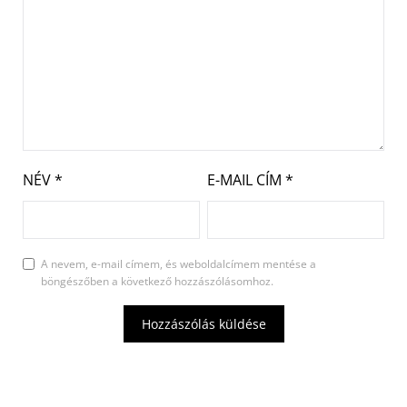
NÉV
*
E-MAIL CÍM
*
A nevem, e-mail címem, és weboldalcímem mentése a
böngészőben a következő hozzászólásomhoz.