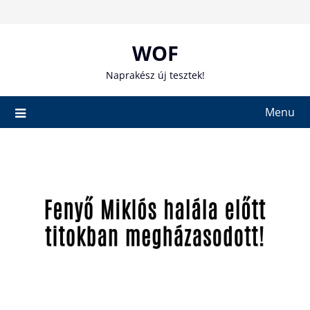
Skip
to
content
WOF
Naprakész új tesztek!
Menu