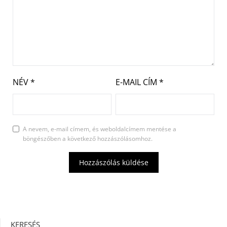
NÉV
*
E-MAIL CÍM
*
A nevem, e-mail címem, és weboldalcímem mentése a
böngészőben a következő hozzászólásomhoz.
KERESÉS