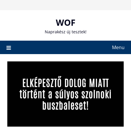
Skip
to
content
WOF
Naprakész új tesztek!
Menu