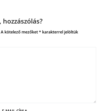
 hozzászólás?
A kötelező mezőket
*
karakterrel jelöltük
E-MAIL CÍM
*