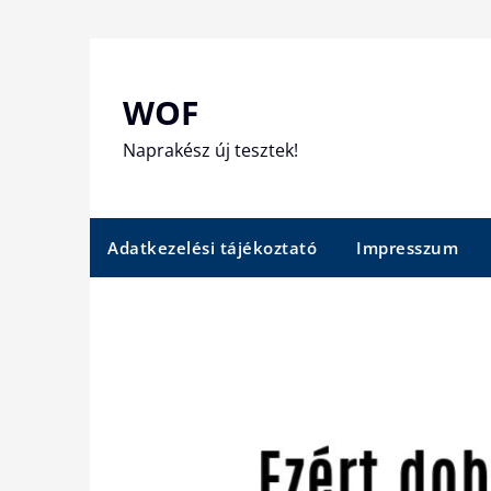
Skip
to
content
WOF
Naprakész új tesztek!
Adatkezelési tájékoztató
Impresszum