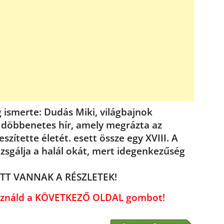
 ismerte: Dudás Miki, világbajnok
 döbbenetes hír, amely megrázta az
zítette életét. esett össze egy XVIII. A
izsgálja a halál okát, mert idegenkezűség
! ITT VANNAK A RÉSZLETEK!
használd a KÖVETKEZŐ OLDAL gombot!